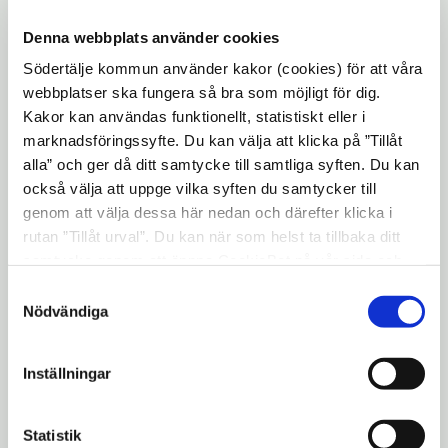
kommunal mark och de flesta
Denna webbplats använder cookies
odlingsområdena ligger i utkanten av
Södertälje kommun använder kakor (cookies) för att våra
Södertälje stad.
webbplatser ska fungera så bra som möjligt för dig.
Kakor kan användas funktionellt, statistiskt eller i
Det finns föreningar med både
marknadsföringssyfte. Du kan välja att klicka på ”Tillåt
alla” och ger då ditt samtycke till samtliga syften. Du kan
kolonistugor och odlingslotter, medan vissa
också välja att uppge vilka syften du samtycker till
endast har det ena.
genom att välja dessa här nedan och därefter klicka i
Om du är intresserad av en odlingslott ska
rutan ”Tillåt urval”. Du kan när som helst ta tillbaka ditt
du kontakta den förening du vill gå med i
samtycke genom att öppna CookieBot på vår sida och
och ställa dig i kö.
klicka på ”Ta tillbaka samtycke”. Genom att klicka på
Samtyckesval
"Visa detaljer" kan du läsa om hur kakorna används och
Nödvändiga
Kolonilotter med stuga säljs på den öppna
hur vi och våra leverantörer inhämtar och behandlar
marknaden. Du hittar de stugor som är till
personuppgifter.
salu på föreningarnas hemsidor.
Inställningar
Statistik