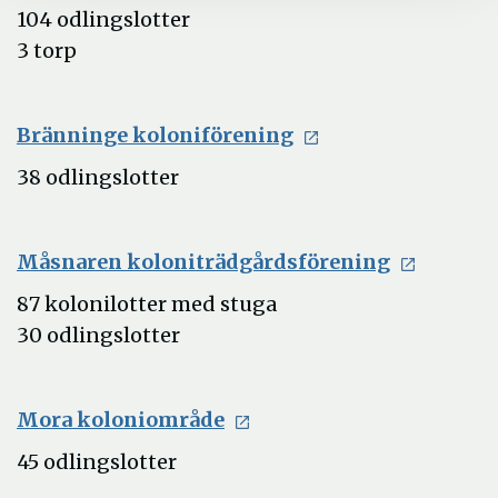
nytt
104 odlingslotter
fönster
3 torp
Öppna
Bränninge koloniförening
i
38 odlingslotter
nytt
fönster
Öppna
Måsnaren koloniträdgårdsförening
i
87 kolonilotter med stuga
nytt
30 odlingslotter
fönster
Öppna
Mora koloniområde
i
45 odlingslotter
nytt