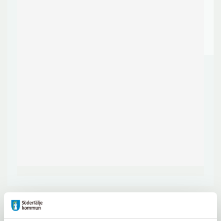
I Södertälje kommun finns idag 7
kolonilottsföreningar. De arrenderar