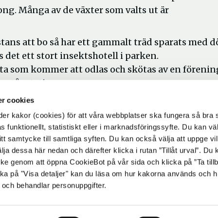
ng. Många av de växter som valts ut är
stans att bo så har ett gammalt träd sparats med d
 det ett stort insektshotell i parken.
yta som kommer att odlas och skötas av en förenin
ra tågstationen.
r cookies
ppas många kommer förbi under sommaren i takt 
a en pollineringspark där både insekter och
r kakor (cookies) för att våra webbplatser ska fungera så bra 
 funktionellt, statistiskt eller i marknadsföringssyfte. Du kan väl
 ditt samtycke till samtliga syften. Du kan också välja att uppge vi
lja dessa här nedan och därefter klicka i rutan ”Tillåt urval”. Du
ycke genom att öppna CookieBot på vår sida och klicka på ”Ta till
ka på "Visa detaljer" kan du läsa om hur kakorna används och h
 och behandlar personuppgifter.