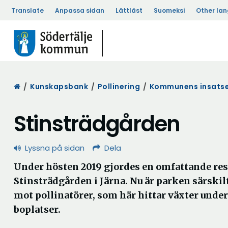
Translate
Anpassa sidan
Lättläst
Suomeksi
Other la
Start
/
Kunskapsbank
/
Pollinering
/
Kommunens insats
Stinsträdgården
Lyssna på sidan
Dela
Under hösten 2019 gjordes en omfattande res
Stinsträdgården i Järna. Nu är parken särsk
mot pollinatörer, som här hittar växter unde
boplatser.