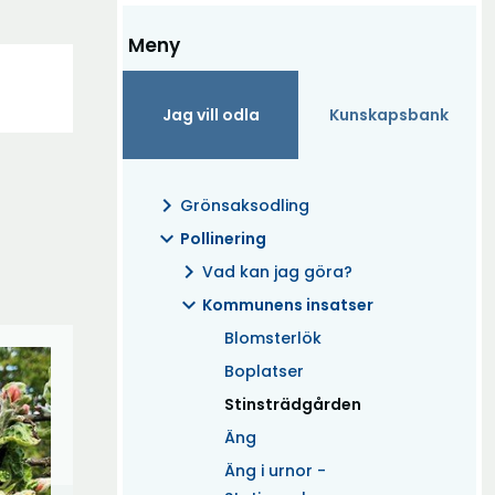
Meny
Jag vill odla
Kunskapsbank
chevron_right
Grönsaksodling
expand_more
Pollinering
chevron_right
Vad kan jag göra?
expand_more
Kommunens insatser
Blomsterlök
Boplatser
(Aktuell)
Stinsträdgården
Äng
Äng i urnor -