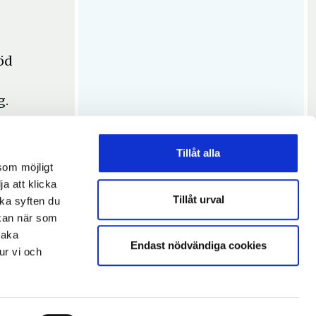
öd
g.
med
Tillåt alla
som möjligt
ja att klicka
Tillåt urval
lka syften du
 kan när som
baka
Endast nödvändiga cookies
ur vi och