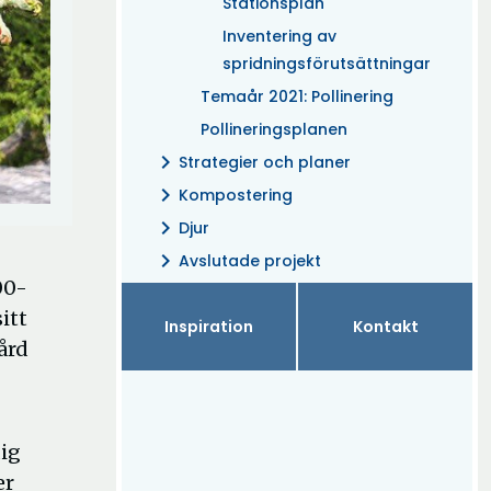
Stationsplan
Inventering av
spridningsförutsättningar
Temaår 2021: Pollinering
Pollineringsplanen
chevron_right
Strategier och planer
chevron_right
Kompostering
chevron_right
Djur
chevron_right
Avslutade projekt
00-
itt
Inspiration
Kontakt
ård
dig
er