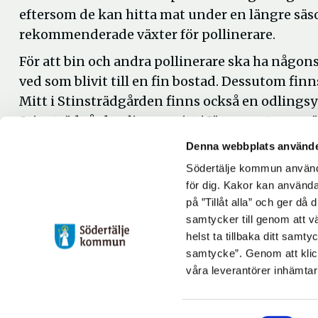
eftersom de kan hitta mat under en längre säso
rekommenderade växter för pollinerare.
För att bin och andra pollinerare ska ha någon
ved som blivit till en fin bostad. Dessutom finns
Mitt i Stinsträdgården finns också en odlings
Stinsträdgården ligger mitt i Järna centrum nä
Denna webbplats använde
- Än så länge är det nyplanterat, men jag ho
att blommorna slår ut. Stinsträdgården ska var
Södertälje kommun använde
för dig. Kakor kan användas
människor ska trivas! säger Hanna Klingborg.
på ”Tillåt alla” och ger då
samtycker till genom att vä
Uppdaterad: 2024-06-10
helst ta tillbaka ditt samt
Blev du hjälpt av informationen på den här sidan?
samtycke”. Genom att klic
våra leverantörer inhämtar
thumb_up
thumb_down
Ja
Nej