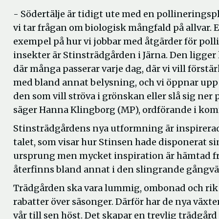
- Södertälje är tidigt ute med en pollineringspl
vi tar frågan om biologisk mångfald på allvar.
exempel på hur vi jobbar med åtgärder för pol
insekter är Stinsträdgården i Järna. Den ligger 
där många passerar varje dag, där vi vill först
med bland annat belysning, och vi öppnar upp
den som vill ströva i grönskan eller slå sig ner
säger Hanna Klingborg (MP), ordförande i k
Stinsträdgårdens nya utformning är inspirerad
talet, som visar hur Stinsen hade disponerat sin
ursprung men mycket inspiration är hämtad från
återfinns bland annat i den slingrande gångv
Trädgården ska vara lummig, ombonad och rik
rabatter över säsonger. Därför har de nya växte
vår till sen höst. Det skapar en trevlig trädgå