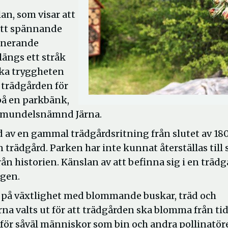
an, som visar att
 Ett spännande
linerande
längs ett stråk
ärka tryggheten
 trädgården för
 på en parkbänk,
ommundelsnämnd Järna.
 av en gammal trädgårdsritning från slutet av 18
 trädgård. Parken har inte kunnat återställas till s
 historien. Känslan av att befinna sig i en trädg
ägen.
 på växtlighet med blommande buskar, träd och
rna valts ut för att trädgården ska blomma från ti
rd för såväl människor som bin och andra pollinatör