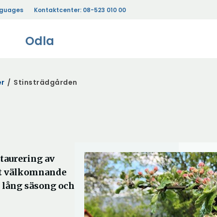
nguages
Kontaktcenter:
08-523 010 00
Odla
er
/
Stinsträdgården
taurering av
ilt välkomnande
r lång säsong och