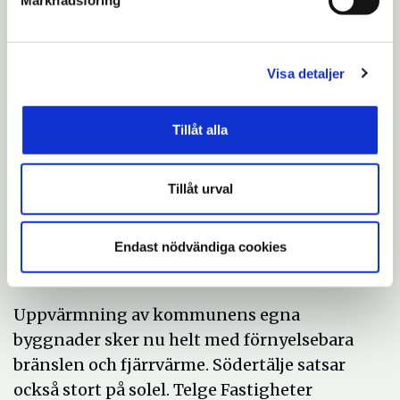
Marknadsföring
kommunens skolor. Det betyder att maten
ska vara god och hälsosam, ekologiskt
producerad, innehålla mindre kött och
Visa detaljer
tillagas på närproducerade råvaror efter
säsong.
Tillåt alla
Källsorteringen av avfall i kommunen
förbättrades under 2016 genom att
Tillåt urval
sorteringssystemet Miljönären etablerades
på alla kommunala skolor och förskolor.
Endast nödvändiga cookies
Systemet ska fortsättningsvis etableras i
andra verksamhetslokaler i kommunen.
Uppvärmning av kommunens egna
byggnader sker nu helt med förnyelsebara
bränslen och fjärrvärme. Södertälje satsar
också stort på solel. Telge Fastigheter