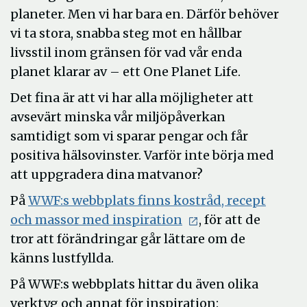
planeter. Men vi har bara en. Därför behöver
vi ta stora, snabba steg mot en hållbar
livsstil inom gränsen för vad vår enda
planet klarar av – ett One Planet Life.
Det fina är att vi har alla möjligheter att
avsevärt minska vår miljöpåverkan
samtidigt som vi sparar pengar och får
positiva hälsovinster. Varför inte börja med
att uppgradera dina matvanor?
På
WWF:s webbplats finns kostråd, recept
Öppna
och massor med inspiration
, för att de
i
tror att förändringar går lättare om de
nytt
känns lustfyllda.
fönster
På WWF:s webbplats hittar du även olika
verktyg och annat för inspiration: