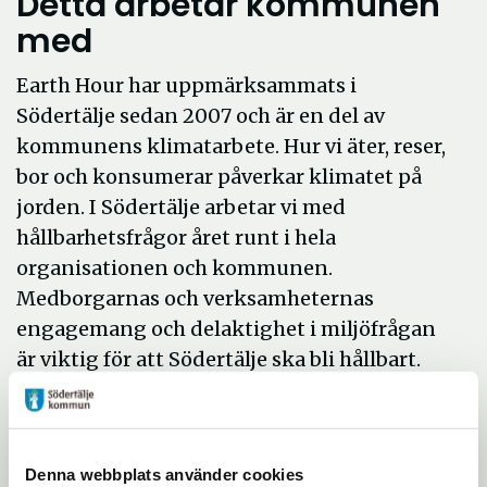
Detta arbetar kommunen
med
Earth Hour har uppmärksammats i
Södertälje sedan 2007 och är en del av
kommunens klimatarbete. Hur vi äter, reser,
bor och konsumerar påverkar klimatet på
jorden. I Södertälje arbetar vi med
hållbarhetsfrågor året runt i hela
organisationen och kommunen.
Medborgarnas och verksamheternas
engagemang och delaktighet i miljöfrågan
är viktig för att Södertälje ska bli hållbart.
– Vi har ett övergripande mål att nästa
generation ska ta över ett samhälle där de
stora miljöproblemen är lösta, säger
Denna webbplats använder cookies