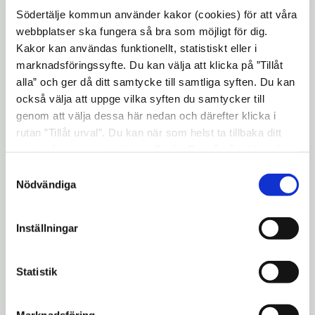
miljöstrateg Ebba Jordelius. Målet är att
Södertälje kommun använder kakor (cookies) för att våra
kommunkoncernen ska bli fossilbränslefri
webbplatser ska fungera så bra som möjligt för dig.
till år 2020 och att hela Södertälje ska uppnå
Kakor kan användas funktionellt, statistiskt eller i
samma mål senast år 2030. Jag vill särskilt
marknadsföringssyfte. Du kan välja att klicka på ”Tillåt
nämna att antalet elfordon hos oss har ökat
alla” och ger då ditt samtycke till samtliga syften. Du kan
också välja att uppge vilka syften du samtycker till
till 30 elbilar inklusiver hybrider. Andelen
genom att välja dessa här nedan och därefter klicka i
förnybart drivmedel är dessutom ca 40
rutan ”Tillåt urval”. Du kan när som helst ta tillbaka ditt
procent av den totala mängden drivmedel
samtycke genom att öppna CookieBot på vår sida och
för kommunens bilar.
klicka på ”Ta tillbaka samtycke”. Genom att klicka på
Samtyckesval
"Visa detaljer" kan du läsa om hur kakorna används och
Nödvändiga
Enligt uppgifter från SCB, Trafikanalys
hur vi och våra leverantörer inhämtar och behandlar
ligger Södertälje på tionde plats i Sverige
personuppgifter.
när det gäller andelen miljöbilar i trafik i
Inställningar
slutet av 2017.
Kommunens arbete med mat och hållbarhet
Statistik
enligt konceptet Östersjövänlig mat
fortsätter styra måltidsplaneringen i