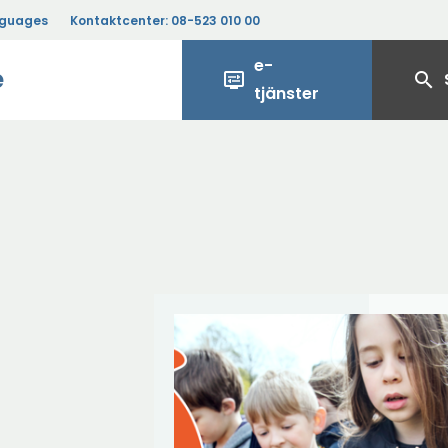
nguages
Kontaktcenter:
08-523 010 00
e-
e
display_settings
search
tjänster