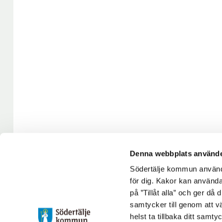
Denna webbplats använde
Södertälje kommun använde
för dig. Kakor kan användas
på ”Tillåt alla” och ger då
samtycker till genom att vä
Uppdaterad: 2020-07-28
helst ta tillbaka ditt samt