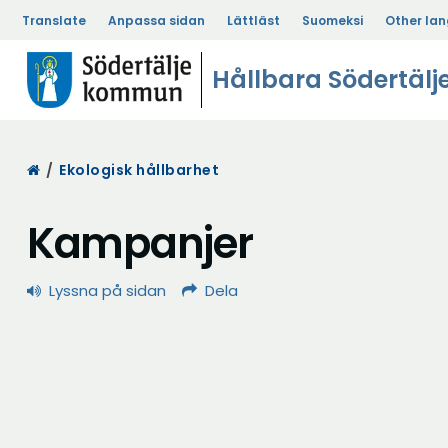
Translate
Anpassa sidan
Lättläst
Suomeksi
Other la
Hållbara Södertälj
Start
/
Ekologisk hållbarhet
Kampanjer
Lyssna på sidan
Dela