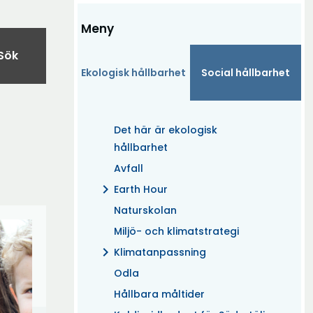
Meny
Sök
Ekologisk hållbarhet
Social hållbarhet
Det här är ekologisk
hållbarhet
Avfall
chevron_right
Earth Hour
Naturskolan
Miljö- och klimatstrategi
chevron_right
Klimatanpassning
Odla
Hållbara måltider