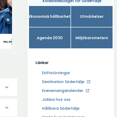
Koldioxidbudget för Södertälje
Ekonomisk hållbarhet
Utmärkelser
Agenda 2030
Miljöbarometern
Länkar
Driftstörningar
Ö
Destination Södertälje
expand_more
p
Evenemangskalender
p
Ö
Jobba hos oss
n
p
expand_more
a
Hållbara Södertälje
p
i