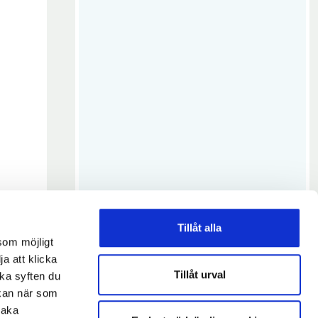
t
f
e
ö
r
n
s
t
e
r
Tillåt alla
som möjligt
ja att klicka
Tillåt urval
lka syften du
 kan när som
baka