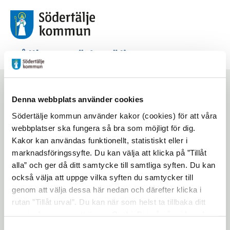
Hållbara Södertälje
Start
/
Ekologisk hållbarhet
Denna webbplats använder cookies
Södertälje kommun använder kakor (cookies) för att våra
Ny
webbplatser ska fungera så bra som möjligt för dig.
Kakor kan användas funktionellt, statistiskt eller i
investeringsbudget
marknadsföringssyfte. Du kan välja att klicka på ”Tillåt
alla” och ger då ditt samtycke till samtliga syften. Du kan
för papperskorgar
också välja att uppge vilka syften du samtycker till
genom att välja dessa här nedan och därefter klicka i
rutan ”Tillåt urval”. Du kan när som helst ta tillbaka ditt
Lyssna på sidan
Dela
samtycke genom att öppna CookieBot på vår sida och
klicka på ”Ta tillbaka samtycke”. Genom att klicka på
Samtyckesval