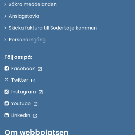
i
Säkra meddelanden
nytt
Anslagstavla
fönster
Skicka faktura till Södertälje kommun
Öppna
Personalingång
i
nytt
Följ oss på:
fönster
Facebook
Twitter
Instagram
Youtube
LinkedIn
Om webbplatsen