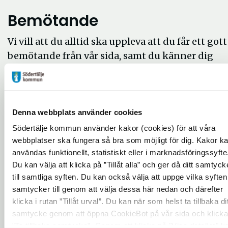
Bemötande
Vi vill att du alltid ska uppleva att du får ett gott
bemötande från vår sida, samt du känner dig
sedd och lyssnad till. Av den orsaken garanterar
vi att:
vi bemöter vi dig med respekt och lugn och
Denna webbplats använder cookies
lyssnar till vad du har att säga.
Södertälje kommun använder kakor (cookies) för att våra
vi aldrig pratar över huvudet på dig.
webbplatser ska fungera så bra som möjligt för dig. Kakor k
vi bemöter dina anhöriga med respekt och
användas funktionellt, statistiskt eller i marknadsföringssyfte
Du kan välja att klicka på ”Tillåt alla” och ger då ditt samtyck
förståelse för deras situation.
till samtliga syften. Du kan också välja att uppge vilka syften
samtycker till genom att välja dessa här nedan och därefter
Trygghet
klicka i rutan ”Tillåt urval”. Du kan när som helst ta tillbaka dit
samtycke genom att öppna CookieBot på vår sida och klicka
Vi vill att du ska känna dig trygg med den
”Ta tillbaka samtycke”. Genom att klicka på "Visa detaljer" k