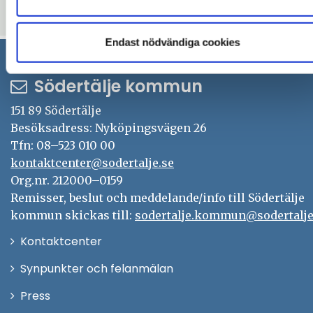
thumb_up
thumb_down
Ja
Nej
Endast nödvändiga cookies
Södertälje kommun
151 89 Södertälje
Besöksadress: Nyköpingsvägen 26
Tfn: 08–523 010 00
kontaktcenter@sodertalje.se
Org.nr. 212000–0159
Remisser, beslut och meddelande/info till Södertälje
kommun skickas till:
sodertalje.kommun@sodertalje
Öppna
Kontaktcenter
i
Synpunkter och felanmälan
nytt
Öppna
Press
fönster