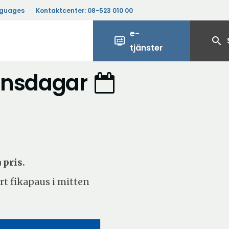
nguages
Kontaktcenter:
08-523 010 00
e-
display_settings
search
tjänster
 onsdagar
 pris.
rt fikapaus i mitten