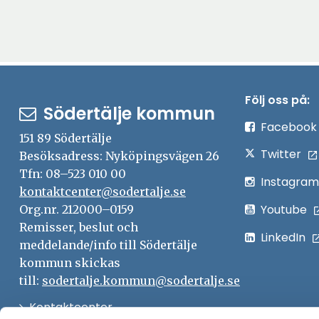
Följ oss på:
Södertälje kommun
Facebook
151 89 Södertälje
Twitter
Besöksadress: Nyköpingsvägen 26
Tfn: 08–523 010 00
Instagram
kontaktcenter@sodertalje.se
Youtube
Org.nr. 212000–0159
Remisser, beslut och
LinkedIn
meddelande/info till Södertälje
kommun skickas
till:
sodertalje.kommun@sodertalje.se
Öppna
Kontaktcenter