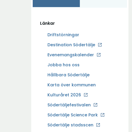
Länkar
Driftstörningar
Ö
Destination Södertälje
p
Evenemangskalender
p
Ö
Jobba hos oss
n
p
a
Hållbara Södertälje
p
i
Karta över kommunen
n
n
a
Kulturåret 2026
y
i
t
Södertäljefestivalen
n
t
Ö
Södertälje Science Park
y
f
p
t
Södertälje stadsscen
ö
p
t