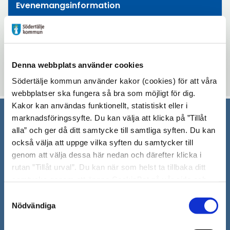
Evenemangsinformation
Mötesplatsen Bergvik
torsdag 7 augusti 2025 - torsdag 18 december
2025
Denna webbplats använder cookies
13:00 - 14:00
Södertälje kommun använder kakor (cookies) för att våra
webbplatser ska fungera så bra som möjligt för dig.
Kakor kan användas funktionellt, statistiskt eller i
marknadsföringssyfte. Du kan välja att klicka på ”Tillåt
Södertälje kommun
alla” och ger då ditt samtycke till samtliga syften. Du kan
också välja att uppge vilka syften du samtycker till
151 89 Södertälje
genom att välja dessa här nedan och därefter klicka i
Besöksadress: Nyköpingsvägen 26
rutan ”Tillåt urval”. Du kan när som helst ta tillbaka ditt
Tfn: 08–523 010 00
samtycke genom att öppna CookieBot på vår sida och
kontaktcenter@sodertalje.se
klicka på ”Ta tillbaka samtycke”. Genom att klicka på
Samtyckesval
Org.nr. 212000–0159
"Visa detaljer" kan du läsa om hur kakorna används och
Nödvändiga
Remisser, beslut och meddelande/info till
hur vi och våra leverantörer inhämtar och behandlar
Södertälje kommun skickas
personuppgifter.