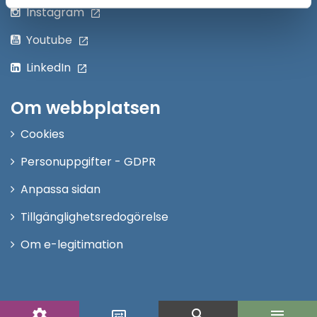
Instagram
Youtube
LinkedIn
Om webbplatsen
Cookies
Personuppgifter - GDPR
Anpassa sidan
Tillgänglighetsredogörelse
Om e-legitimation
settings
search
menu
display_settings