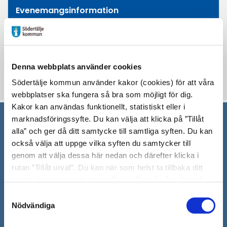
Evenemangsinformation
Mötesplatsen Bergvik
tisdag 2 september 2025 - tisdag 16 december
2025
Denna webbplats använder cookies
13:00 - 14:30
Södertälje kommun använder kakor (cookies) för att våra
webbplatser ska fungera så bra som möjligt för dig.
Kakor kan användas funktionellt, statistiskt eller i
marknadsföringssyfte. Du kan välja att klicka på ”Tillåt
alla” och ger då ditt samtycke till samtliga syften. Du kan
Södertälje kommun
också välja att uppge vilka syften du samtycker till
151 89 Södertälje
genom att välja dessa här nedan och därefter klicka i
Besöksadress: Nyköpingsvägen 26
rutan ”Tillåt urval”. Du kan när som helst ta tillbaka ditt
Tfn: 08–523 010 00
samtycke genom att öppna CookieBot på vår sida och
kontaktcenter@sodertalje.se
klicka på ”Ta tillbaka samtycke”. Genom att klicka på
Samtyckesval
"Visa detaljer" kan du läsa om hur kakorna används och
Org.nr. 212000–0159
Nödvändiga
hur vi och våra leverantörer inhämtar och behandlar
Remisser, beslut och meddelande/info till