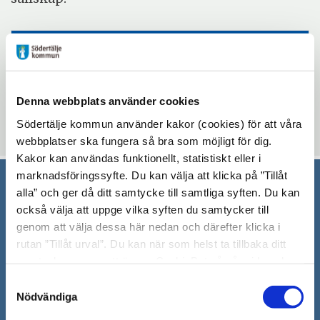
Evenemangsinformation
Mötesplatsen Bergvik
onsdag 15 januari 2025 - onsdag 18 juni 2025
Denna webbplats använder cookies
10:00 - 12:00
Södertälje kommun använder kakor (cookies) för att våra
webbplatser ska fungera så bra som möjligt för dig.
Kakor kan användas funktionellt, statistiskt eller i
marknadsföringssyfte. Du kan välja att klicka på ”Tillåt
alla” och ger då ditt samtycke till samtliga syften. Du kan
Södertälje kommun
också välja att uppge vilka syften du samtycker till
genom att välja dessa här nedan och därefter klicka i
151 89 Södertälje
rutan ”Tillåt urval”. Du kan när som helst ta tillbaka ditt
Besöksadress: Nyköpingsvägen 26
samtycke genom att öppna CookieBot på vår sida och
Tfn: 08–523 010 00
klicka på ”Ta tillbaka samtycke”. Genom att klicka på
Samtyckesval
kontaktcenter@sodertalje.se
"Visa detaljer" kan du läsa om hur kakorna används och
Nödvändiga
Org.nr. 212000–0159
hur vi och våra leverantörer inhämtar och behandlar