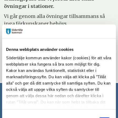
övningar i stationer.
Vi går genom alla övningar tillsammans så
inga förkunskaper behövs.
Evenemangsinformation
Denna webbplats använder cookies
Mötesplatsen Morkullan
Södertälje kommun använder kakor (cookies) för att våra
torsdag 5 juni 2025 - torsdag 19 juni 2025
webbplatser ska fungera så bra som möjligt för dig.
10:00 - 11:00
Kakor kan användas funktionellt, statistiskt eller i
marknadsföringssyfte. Du kan välja att klicka på ”Tillåt
alla” och ger då ditt samtycke till samtliga syften. Du kan
också välja att uppge vilka syften du samtycker till
genom att välja dessa här nedan och därefter klicka i
Södertälje kommun
rutan ”Tillåt urval”. Du kan när som helst ta tillbaka ditt
samtycke genom att öppna CookieBot på vår sida och
151 89 Södertälje
klicka på ”Ta tillbaka samtycke”. Genom att klicka på
Besöksadress: Nyköpingsvägen 26
Samtyckesval