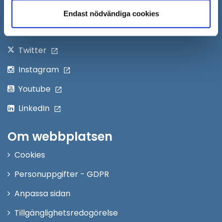
nytt
Följ oss på:
Endast nödvändiga cookies
fönster
Facebook
Twitter
Instagram
Youtube
LinkedIn
Om webbplatsen
Cookies
Personuppgifter - GDPR
Anpassa sidan
Tillgänglighetsredogörelse