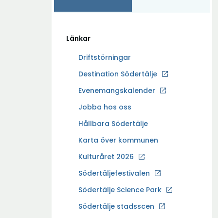
Länkar
Driftstörningar
Ö
Destination Södertälje
p
Evenemangskalender
p
Ö
Jobba hos oss
n
p
a
Hållbara Södertälje
p
i
Karta över kommunen
n
n
a
Kulturåret 2026
y
i
t
Södertäljefestivalen
n
t
Ö
Södertälje Science Park
y
f
p
t
Södertälje stadsscen
ö
p
t