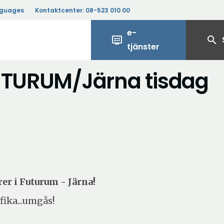
nguages
Kontaktcenter:
08-523 010 00
e-
display_settings
search
tjänster
FUTURUM/Järna tisdag
er i Futurum - Järna!
fika...umgås!