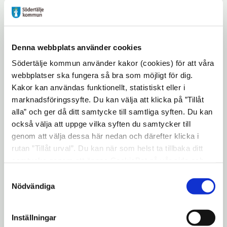
Denna webbplats använder cookies
Södertälje kommun använder kakor (cookies) för att våra
webbplatser ska fungera så bra som möjligt för dig.
Kakor kan användas funktionellt, statistiskt eller i
marknadsföringssyfte. Du kan välja att klicka på ”Tillåt
alla” och ger då ditt samtycke till samtliga syften. Du kan
också välja att uppge vilka syften du samtycker till
genom att välja dessa här nedan och därefter klicka i
rutan ”Tillåt urval”. Du kan när som helst ta tillbaka ditt
samtycke genom att öppna CookieBot på vår sida och
klicka på ”Ta tillbaka samtycke”. Genom att klicka på
Samtyckesval
"Visa detaljer" kan du läsa om hur kakorna används och
Nödvändiga
hur vi och våra leverantörer inhämtar och behandlar
personuppgifter.
Evenemangsinformation
Inställningar