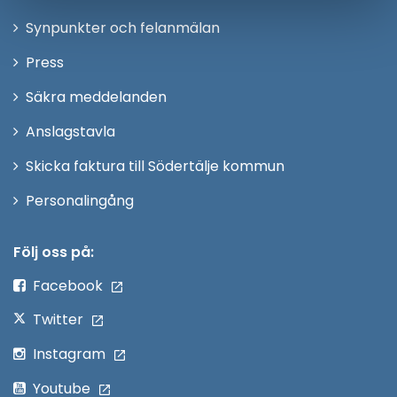
i
Synpunkter och felanmälan
nytt
Öppna
Press
fönster
i
Säkra meddelanden
nytt
Anslagstavla
fönster
Skicka faktura till Södertälje kommun
Öppna
Personalingång
i
nytt
Följ oss på:
fönster
Facebook
Twitter
Instagram
Youtube