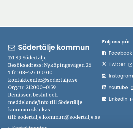
Följ oss på:
Södertälje kommun
Facebook
151 89 Södertälje
Twitter
Besöksadress: Nyköpingsvägen 26
Tfn: 08–523 010 00
Instagram
kontaktcenter@sodertalje.se
Youtube
Org.nr. 212000–0159
Remisser, beslut och
LinkedIn
meddelande/info till Södertälje
kommun skickas
till:
sodertalje.kommun@sodertalje.se
Öppna
Kontaktcenter