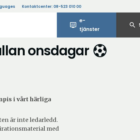
nguages
Kontaktcenter:
08-523 010 00
e-
display_settings
search
tjänster
llan onsdagar
pis i vårt härliga
ten är inte ledarledd.
pirationsmaterial med