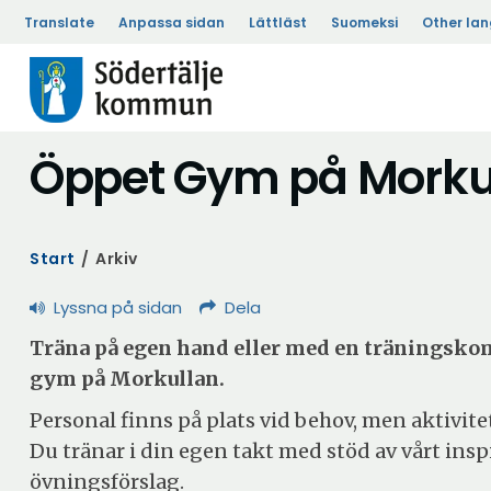
Translate
Anpassa sidan
Lättläst
Suomeksi
Other la
Öppet Gym på Morku
Start
/
Arkiv
Lyssna på sidan
Dela
Träna på egen hand eller med en träningskom
gym på Morkullan.
Personal finns på plats vid behov, men aktivite
Du tränar i din egen takt med stöd av vårt ins
övningsförslag.