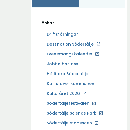
Länkar
Driftstörningar
Ö
Destination Södertälje
p
Evenemangskalender
p
Ö
Jobba hos oss
n
p
a
Hållbara Södertälje
p
i
Karta över kommunen
n
n
a
Kulturåret 2026
y
i
t
Södertäljefestivalen
n
t
Ö
Södertälje Science Park
y
f
p
t
Södertälje stadsscen
ö
p
t