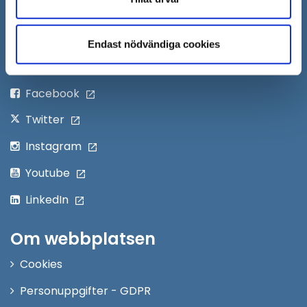
Skicka faktura till Södertälje kommun
Öppna
Personalingång
i
Endast nödvändiga cookies
nytt
Följ oss på:
fönster
Facebook
Twitter
Instagram
Youtube
LinkedIn
Om webbplatsen
Cookies
Personuppgifter - GDPR