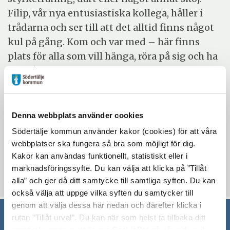
Filip, vår nya entusiastiska kollega, håller i
trådarna och ser till att det alltid finns något
kul på gång. Kom och var med – här finns
plats för alla som vill hänga, röra på sig och ha
roligt!
Evenemangsinformation
Denna webbplats använder cookies
Mötesplatsen Bergvik
Södertälje kommun använder kakor (cookies) för att våra
torsdag 4 september 2025 - torsdag 18
webbplatser ska fungera så bra som möjligt för dig.
december 2025
Kakor kan användas funktionellt, statistiskt eller i
14:00 - 15:00
marknadsföringssyfte. Du kan välja att klicka på ”Tillåt
alla” och ger då ditt samtycke till samtliga syften. Du kan
också välja att uppge vilka syften du samtycker till
genom att välja dessa här nedan och därefter klicka i
rutan ”Tillåt urval”. Du kan när som helst ta tillbaka ditt
samtycke genom att öppna CookieBot på vår sida och