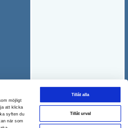
Tillåt alla
som möjligt
ja att klicka
Tillåt urval
lka syften du
 kan när som
baka