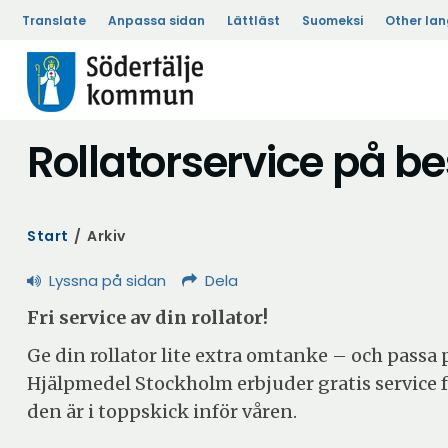
Translate
Anpassa sidan
Lättläst
Suomeksi
Other la
Rollatorservice på b
Start
/
Arkiv
Lyssna på sidan
Dela
Fri service av din rollator!
Ge din rollator lite extra omtanke – och passa p
Hjälpmedel Stockholm erbjuder gratis service för
den är i toppskick inför våren.