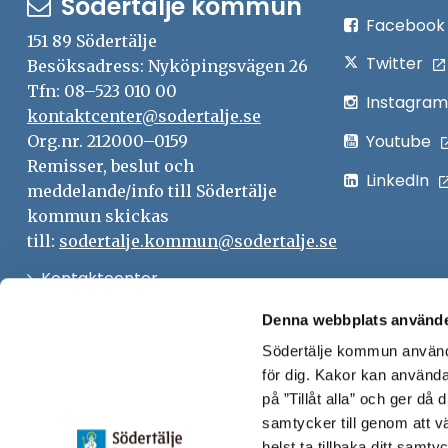
Södertälje kommun
Facebook
151 89 Södertälje
Twitter
Besöksadress: Nyköpingsvägen 26
Tfn: 08–523 010 00
Instagram
kontaktcenter@sodertalje.se
Youtube
Org.nr. 212000–0159
Remisser, beslut och
LinkedIn
meddelande/info till Södertälje
kommun skickas
till:
sodertalje.kommun@sodertalje.se
Öppna
Kontaktcenter
i
Synpunkter och felanmälan
Denna webbplats använde
nytt
Södertälje kommun använde
Öppna
Press
fönster
för dig. Kakor kan användas
i
Säkra meddelanden
på ”Tillåt alla” och ger då
nytt
samtycker till genom att vä
Anslagstavla
fönster
helst ta tillbaka ditt samt