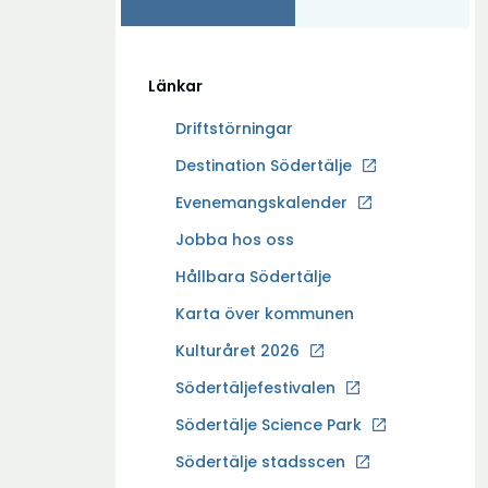
Länkar
Driftstörningar
Ö
Destination Södertälje
p
Evenemangskalender
p
Ö
Jobba hos oss
n
p
a
Hållbara Södertälje
p
i
Karta över kommunen
n
n
a
Kulturåret 2026
y
i
t
Södertäljefestivalen
n
t
Ö
Södertälje Science Park
y
f
p
t
Södertälje stadsscen
ö
p
t