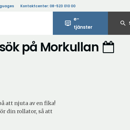
nguages
Kontaktcenter:
08-523 010 00
e-
display_settings
search
tjänster
esök på Morkullan
å att njuta av en fika!
 din rollator, så att