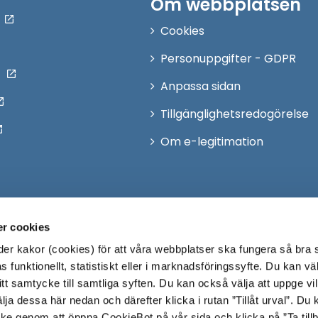
Om webbplatsen
Cookies
Personuppgifter - GDPR
Anpassa sidan
Tillgänglighetsredogörelse
Om e-legitimation
r cookies
r kakor (cookies) för att våra webbplatser ska fungera så bra 
 funktionellt, statistiskt eller i marknadsföringssyfte. Du kan väl
 ditt samtycke till samtliga syften. Du kan också välja att uppge vi
lja dessa här nedan och därefter klicka i rutan ”Tillåt urval”. Du
ycke genom att öppna CookieBot på vår sida och klicka på ”Ta till