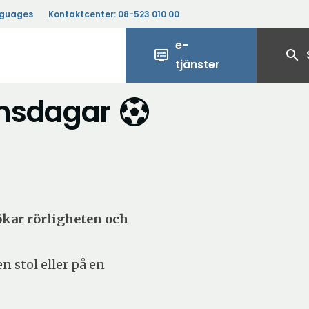
nguages
Kontaktcenter:
08-523 010 00
e-
display_settings
search
tjänster
onsdagar
ökar rörligheten och
n stol eller på en