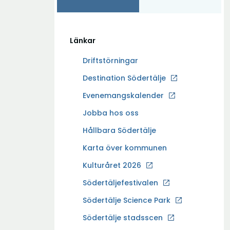
Länkar
Driftstörningar
Ö
Destination Södertälje
p
Evenemangskalender
p
Ö
Jobba hos oss
n
p
a
Hållbara Södertälje
p
i
Karta över kommunen
n
n
a
Kulturåret 2026
y
i
t
Södertäljefestivalen
n
t
Ö
Södertälje Science Park
y
f
p
t
Södertälje stadsscen
ö
p
t