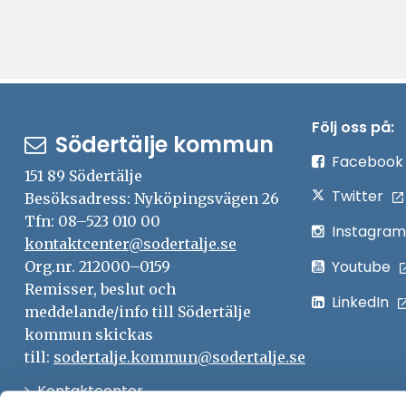
Följ oss på:
Södertälje kommun
Facebook
151 89 Södertälje
Twitter
Besöksadress: Nyköpingsvägen 26
Tfn: 08–523 010 00
Instagram
kontaktcenter@sodertalje.se
Youtube
Org.nr. 212000–0159
Remisser, beslut och
LinkedIn
meddelande/info till Södertälje
kommun skickas
till:
sodertalje.kommun@sodertalje.se
Öppna
Kontaktcenter