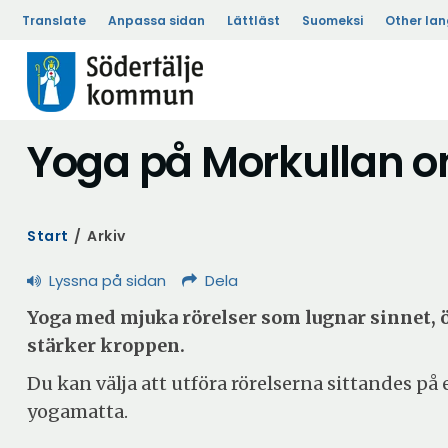
Translate
Anpassa sidan
Lättläst
Suomeksi
Other la
Yoga på Morkullan 
Start
/
Arkiv
Lyssna på sidan
Dela
Yoga med mjuka rörelser som lugnar sinnet, 
stärker kroppen.
Du kan välja att utföra rörelserna sittandes på e
yogamatta.