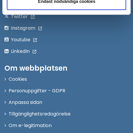
fönster
Endast nödvändiga cookies
Facebook
Twitter
Instagram
Youtube
LinkedIn
Om webbplatsen
Cookies
Personuppgifter - GDPR
Anpassa sidan
Tillgänglighetsredogörelse
Om e-legitimation