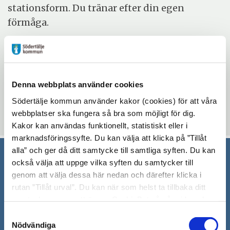
stationsform. Du tränar efter din egen
förmåga.
Evenemangsinformation
Mötesplatsen Morkullan
Denna webbplats använder cookies
torsdag 18 april 2024 - torsdag 2 maj 2024
Södertälje kommun använder kakor (cookies) för att våra
10:00 - 11:00
webbplatser ska fungera så bra som möjligt för dig.
Kakor kan användas funktionellt, statistiskt eller i
marknadsföringssyfte. Du kan välja att klicka på ”Tillåt
alla” och ger då ditt samtycke till samtliga syften. Du kan
också välja att uppge vilka syften du samtycker till
Södertälje kommun
genom att välja dessa här nedan och därefter klicka i
rutan ”Tillåt urval”. Du kan när som helst ta tillbaka ditt
151 89 Södertälje
samtycke genom att öppna CookieBot på vår sida och
Besöksadress: Nyköpingsvägen 26
klicka på ”Ta tillbaka samtycke”. Genom att klicka på
Samtyckesval
Tfn: 08–523 010 00
"Visa detaljer" kan du läsa om hur kakorna används och
Nödvändiga
kontaktcenter@sodertalje.se