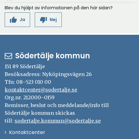
Blev du hjälpt av informationen på den här sidan?
thumb_up
thumb_down
Ja
Nej
Södertälje kommun
151 89 Södertälje
Besöksadress: Nyköpingsvägen 26
Tfn: 08–523 010 00
kontaktcenter@sodertalje.se
Org.nr. 212000–0159
Remisser, beslut och meddelande/info till
Södertälje kommun skickas
till:
sodertalje.kommun@sodertalje.se
Öppna
Kontaktcenter