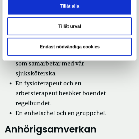
omvårdnadsbehov som finns.
Tillåt alla
En sjuksköterska dagtid, måndag till
fredag, övrig tid finns patrullen
Tillåt urval
tillgänglig för att tillgodose de hälso-
och sjukvårdsbehov som finns. En
Endast nödvändiga cookies
gång i veckan besöker läkare boendet
som samarbetar med vår
sjuksköterska.
En fysioterapeut och en
arbetsterapeut besöker boendet
regelbundet.
En enhetschef och en gruppchef.
Anhörigsamverkan