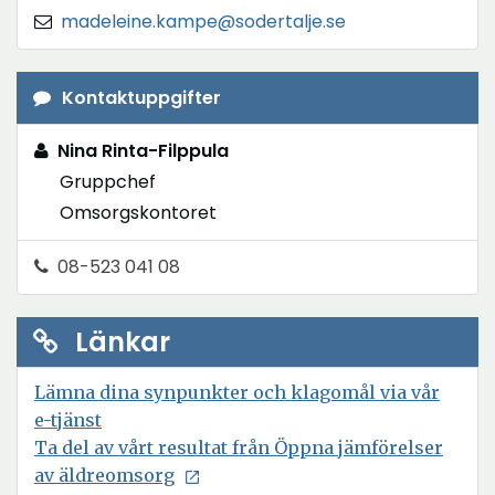
madeleine.kampe@sodertalje.se
Kontaktuppgifter
Nina Rinta-Filppula
Gruppchef
Omsorgskontoret
08-523 041 08
Länkar
Lämna dina synpunkter och klagomål via vår
e-tjänst
Ta del av vårt resultat från Öppna jämförelser
av äldreomsorg