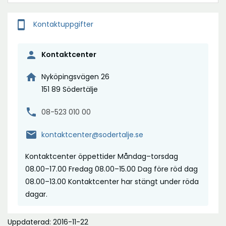
smartphone
Kontaktuppgifter
person
Kontaktcenter
home
Nyköpingsvägen 26
151 89 Södertälje
phone
08-523 010 00
mail
kontaktcenter@sodertalje.se
Kontaktcenter öppettider Måndag–torsdag
08.00–17.00 Fredag 08.00–15.00 Dag före röd dag
08.00–13.00 Kontaktcenter har stängt under röda
dagar.
Uppdaterad: 2016-11-22