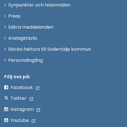
i
Synpunkter och felanmälan
nytt
Öppna
Press
fönster
i
Säkra meddelanden
nytt
Anslagstavla
fönster
Skicka faktura till Södertälje kommun
Öppna
Personalingång
i
nytt
Följ oss på:
fönster
Facebook
Twitter
Instagram
Youtube