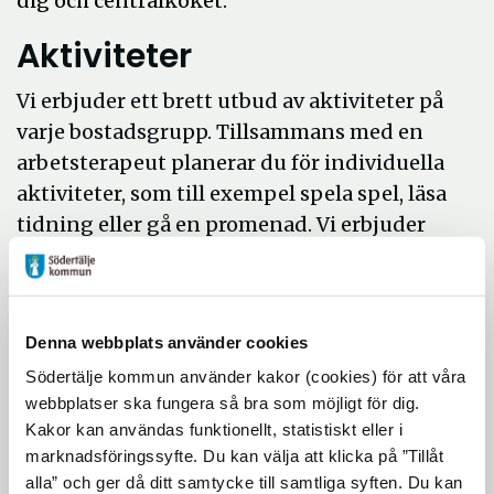
dig och centralköket.
Aktiviteter
Vi erbjuder ett brett utbud av aktiviteter på
varje bostadsgrupp. Tillsammans med en
arbetsterapeut planerar du för individuella
aktiviteter, som till exempel spela spel, läsa
tidning eller gå en promenad. Vi erbjuder
också gemensamma aktiviteter som
sittgympa, bingo, sångstund eller dans, du
deltar efter lust och intresse.
Denna webbplats använder cookies
Den som vill har möjlighet att få komma ut i
Södertälje kommun använder kakor (cookies) för att våra
friska luften varje dag.
webbplatser ska fungera så bra som möjligt för dig.
Hos oss finns två aktivitetsombud som
Kakor kan användas funktionellt, statistiskt eller i
marknadsföringssyfte. Du kan välja att klicka på ”Tillåt
arbetar för att skapa en meningsfull och
alla” och ger då ditt samtycke till samtliga syften. Du kan
aktiv vardag för dig.