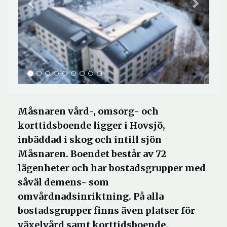
Måsnaren vård-, omsorg- och
korttidsboende ligger i Hovsjö,
inbäddad i skog och intill sjön
Måsnaren. Boendet består av 72
lägenheter och har bostadsgrupper med
såväl demens- som
omvårdnadsinriktning. På alla
bostadsgrupper finns även platser för
växelvård samt korttidsboende.