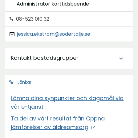
Administratör korttidsboende
08-523 010 32
jessica.ekstrom@sodertalje.se
Kontakt bostadsgrupper
expand_more
Länkar
Lämna dina synpunkter och klagomål via
vår e-tjänst
Ta del av vårt resultat från Öppna
jämförelser av äldreomsorg