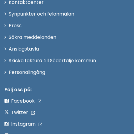
Öppna
Kontaktcenter
i
Synpunkter och felanmälan
nytt
Öppna
Press
fönster
i
Säkra meddelanden
nytt
Anslagstavla
fönster
Skicka faktura till Södertälje kommun
Öppna
Personalingång
i
nytt
Följ oss på:
fönster
Facebook
Twitter
Instagram