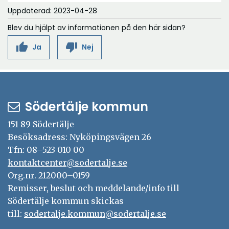
Uppdaterad: 2023-04-28
Blev du hjälpt av informationen på den här sidan?
thumb_up
thumb_down
Ja
Nej
Södertälje kommun
151 89 Södertälje
Besöksadress: Nyköpingsvägen 26
Tfn: 08–523 010 00
kontaktcenter@sodertalje.se
Org.nr. 212000–0159
Remisser, beslut och meddelande/info till
Södertälje kommun skickas
till:
sodertalje.kommun@sodertalje.se