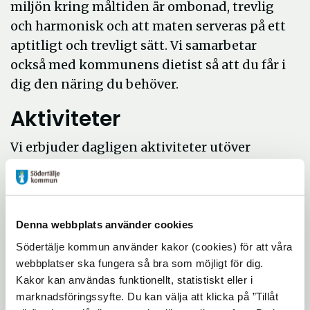
miljön kring måltiden är ombonad, trevlig
och harmonisk och att maten serveras på ett
aptitligt och trevligt sätt. Vi samarbetar
också med kommunens dietist så att du får i
dig den näring du behöver.
Aktiviteter
Vi erbjuder dagligen aktiviteter utöver
individuella aktiveter som du planerar
tillsammans med din kontaktperson. Det
kan till exempel vara gå på promenader,
syjunta, spela aktivitetsspel eller ett parti
Denna webbplats använder cookies
bowling. Bingo är en återkommande
Södertälje kommun använder kakor (cookies) för att våra
aktivitet liksom allsång och bakning. Vi
webbplatser ska fungera så bra som möjligt för dig.
Kakor kan användas funktionellt, statistiskt eller i
anordnar även temadagar vilka brukar vara
marknadsföringssyfte. Du kan välja att klicka på ”Tillåt
mycket uppskattade.