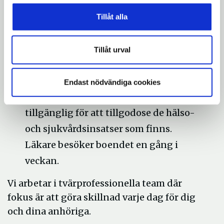
dygnet runt för att tillgodose de
omvårdnadsbehov som finns.
Tillåt alla
1 specialistundersköterska inom
demens, 2 arbetsterapeuter, 2
Tillåt urval
fysioterapeuter och 4 sjuksköterskor
arbetar dagtid, måndag till fredag.
Endast nödvändiga cookies
Övrig tid finns sjuksköterskepatrull
tillgänglig för att tillgodose de hälso-
och sjukvårdsinsatser som finns.
Läkare besöker boendet en gång i
veckan.
Vi arbetar i tvärprofessionella team där
fokus är att göra skillnad varje dag för dig
och dina anhöriga.