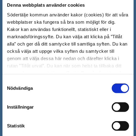
Denna webbplats använder cookies
Södertälje kommun
Södertälje kommun använder kakor (cookies) för att våra
webbplatser ska fungera så bra som möjligt för dig.
151 89 Södertälje
Kakor kan användas funktionellt, statistiskt eller i
Besöksadress: Nyköpingsvägen 26
marknadsföringssyfte. Du kan välja att klicka på ”Tillåt
Tfn: 08–523 010 00
alla” och ger då ditt samtycke till samtliga syften. Du kan
kontaktcenter@sodertalje.se
också välja att uppge vilka syften du samtycker till
Org.nr. 212000–0159
genom att välja dessa här nedan och därefter klicka i
Remisser, beslut och meddelande/info till
rutan ”Tillåt urval”. Du kan när som helst ta tillbaka ditt
Södertälje kommun skickas
samtycke genom att öppna CookieBot på vår sida och
till:
sodertalje.kommun@sodertalje.se
klicka på ”Ta tillbaka samtycke”. Genom att klicka på
Samtyckesval
Öppna
Kontaktcenter
"Visa detaljer" kan du läsa om hur kakorna används och
Nödvändiga
i
hur vi och våra leverantörer inhämtar och behandlar
Synpunkter och felanmälan
personuppgifter.
nytt
Inställningar
Öppna
Press
fönster
i
Säkra meddelanden
Statistik
nytt
Anslagstavla
fönster