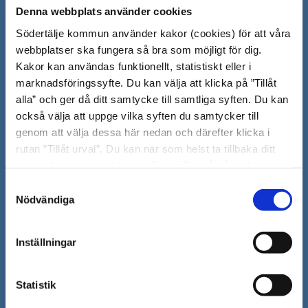
Denna webbplats använder cookies
Södertälje kommun
Södertälje kommun använder kakor (cookies) för att våra
webbplatser ska fungera så bra som möjligt för dig.
151 89 Södertälje
Kakor kan användas funktionellt, statistiskt eller i
Besöksadress: Nyköpingsvägen 26
marknadsföringssyfte. Du kan välja att klicka på ”Tillåt
Tfn: 08–523 010 00
alla” och ger då ditt samtycke till samtliga syften. Du kan
kontaktcenter@sodertalje.se
också välja att uppge vilka syften du samtycker till
Org.nr. 212000–0159
genom att välja dessa här nedan och därefter klicka i
Remisser, beslut och meddelande/info till
rutan ”Tillåt urval”. Du kan när som helst ta tillbaka ditt
Södertälje kommun skickas
samtycke genom att öppna CookieBot på vår sida och
till:
sodertalje.kommun@sodertalje.se
klicka på ”Ta tillbaka samtycke”. Genom att klicka på
Samtyckesval
Öppna
Kontaktcenter
"Visa detaljer" kan du läsa om hur kakorna används och
Nödvändiga
i
hur vi och våra leverantörer inhämtar och behandlar
Synpunkter och felanmälan
personuppgifter.
nytt
Inställningar
Öppna
Press
fönster
i
Säkra meddelanden
Statistik
nytt
Anslagstavla
fönster