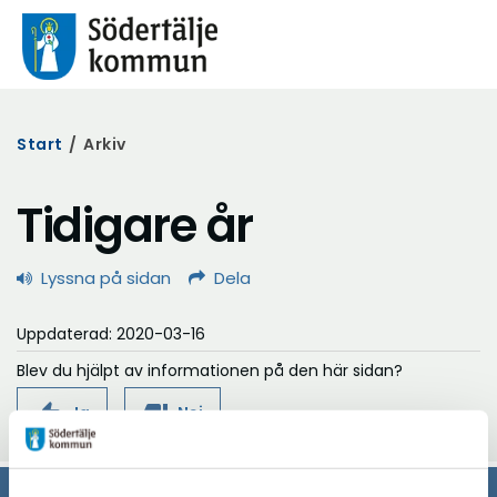
Start
/
Arkiv
Tidigare år
Lyssna på sidan
Dela
Uppdaterad: 2020-03-16
Blev du hjälpt av informationen på den här sidan?
thumb_up
thumb_down
Ja
Nej