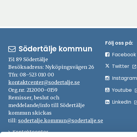
Följ oss på:
Södertälje kommun
Facebook
151 89 Södertälje
Twitter
Besöksadress: Nyköpingsvägen 26
Tfn: 08–523 010 00
Instagram
kontaktcenter@sodertalje.se
Youtube
Org.nr. 212000–0159
Remisser, beslut och
LinkedIn
meddelande/info till Södertälje
kommun skickas
till:
sodertalje.kommun@sodertalje.se
Öppna
Kontaktcenter