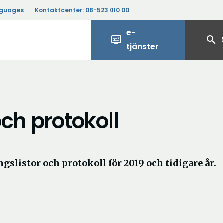
nguages
Kontaktcenter:
08-523 010 00
e-
display_settings
search
tjänster
ch protokoll
slistor och protokoll för 2019 och tidigare år.