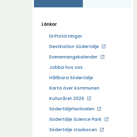
Länkar
Driftstörningar
Ö
Destination Södertälje
p
Evenemangskalender
p
Ö
Jobba hos oss
n
p
a
Hållbara Södertälje
p
i
Karta över kommunen
n
n
a
Kulturåret 2026
y
i
t
Södertäljefestivalen
n
t
Ö
Södertälje Science Park
y
f
p
t
Södertälje stadsscen
ö
p
t