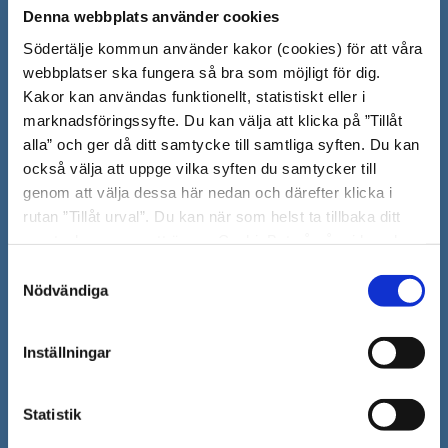
Denna webbplats använder cookies
Södertälje kommun
Södertälje kommun använder kakor (cookies) för att våra
webbplatser ska fungera så bra som möjligt för dig.
151 89 Södertälje
Kakor kan användas funktionellt, statistiskt eller i
Besöksadress: Nyköpingsvägen 26
marknadsföringssyfte. Du kan välja att klicka på ”Tillåt
Tfn: 08–523 010 00
alla” och ger då ditt samtycke till samtliga syften. Du kan
kontaktcenter@sodertalje.se
också välja att uppge vilka syften du samtycker till
Org.nr. 212000–0159
genom att välja dessa här nedan och därefter klicka i
Remisser, beslut och meddelande/info till
rutan ”Tillåt urval”. Du kan när som helst ta tillbaka ditt
Södertälje kommun skickas
samtycke genom att öppna CookieBot på vår sida och
till:
sodertalje.kommun@sodertalje.se
klicka på ”Ta tillbaka samtycke”. Genom att klicka på
Samtyckesval
Öppna
Kontaktcenter
"Visa detaljer" kan du läsa om hur kakorna används och
Nödvändiga
i
hur vi och våra leverantörer inhämtar och behandlar
Synpunkter och felanmälan
personuppgifter.
nytt
Inställningar
Öppna
Press
fönster
i
Säkra meddelanden
Statistik
nytt
Anslagstavla
fönster