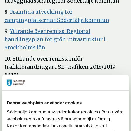
utbyggnadsstrategi för Södertälje kommun
8.
Framtida utveckling för
Öppna
campingplatserna i Södertälje kommun
i
9.
Yttrande över remiss: Regional
nytt
handlingsplan för grön infrastruktur i
fönster
Öppna
Stockholms län
i
10. Yttrande över remiss: Inför
nytt
trafikförändringar i SL-trafiken 2018/2019
fönster
(T 19)
11. Yttrande över remiss: Promemoria om
mer fastighetsnära insamling av
förpackningsavfall och returpapper –
Denna webbplats använder cookies
utveckling av producentansvaren
Södertälje kommun använder kakor (cookies) för att våra
webbplatser ska fungera så bra som möjligt för dig.
12. Svar på medborgarförslag "Bygg en
Kakor kan användas funktionellt, statistiskt eller i
biogasanläggning i Södertälje"