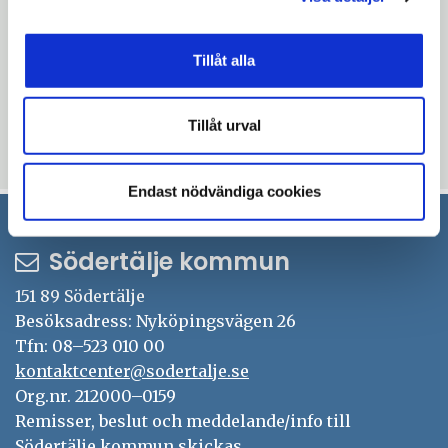
2018-04-26 kallelse.pdf
Tillåt alla
Uppdaterad: 2018-04-19
Blev du hjälpt av informationen på den här sidan?
Tillåt urval
thumb_up
thumb_down
Ja
Nej
Endast nödvändiga cookies
Södertälje kommun
151 89 Södertälje
Besöksadress: Nyköpingsvägen 26
Tfn: 08–523 010 00
kontaktcenter@sodertalje.se
Org.nr. 212000–0159
Remisser, beslut och meddelande/info till
Södertälje kommun skickas