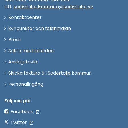
till:
sodertalje.kommun@sodertalje.se
Öppna
Kontaktcenter
i
Synpunkter och felanmälan
nytt
Öppna
Press
fönster
i
Säkra meddelanden
nytt
Anslagstavla
fönster
Skicka faktura till Södertälje kommun
Öppna
Personalingång
i
nytt
Följ oss på:
fönster
Facebook
Twitter