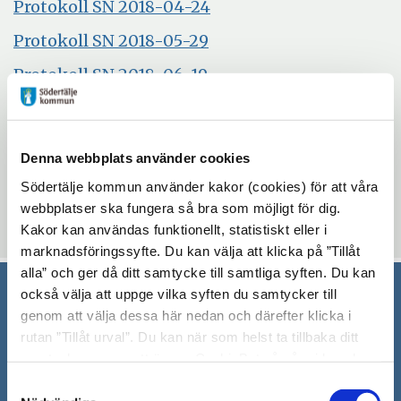
Öppna
Protokoll SN 2018-04-24
fönster
nytt
i
Öppna
Protokoll SN 2018-05-29
fönster
nytt
i
Öppna
Protokoll SN 2018-06-19
fönster
nytt
i
Öppna
Dagordning 2018-04-24
fönster
nytt
i
fönster
Uppdaterad: 2018-02-06
nytt
Denna webbplats använder cookies
fönster
Blev du hjälpt av informationen på den här sidan?
Södertälje kommun använder kakor (cookies) för att våra
webbplatser ska fungera så bra som möjligt för dig.
thumb_up
thumb_down
Ja
Nej
Kakor kan användas funktionellt, statistiskt eller i
marknadsföringssyfte. Du kan välja att klicka på ”Tillåt
alla” och ger då ditt samtycke till samtliga syften. Du kan
också välja att uppge vilka syften du samtycker till
genom att välja dessa här nedan och därefter klicka i
Södertälje kommun
rutan ”Tillåt urval”. Du kan när som helst ta tillbaka ditt
151 89 Södertälje
samtycke genom att öppna CookieBot på vår sida och
Besöksadress: Nyköpingsvägen 26
klicka på ”Ta tillbaka samtycke”. Genom att klicka på
Samtyckesval
Tfn: 08–523 010 00
"Visa detaljer" kan du läsa om hur kakorna används och