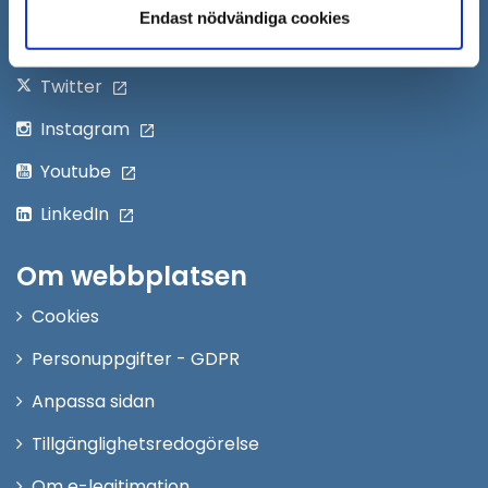
Följ oss på:
Endast nödvändiga cookies
fönster
Facebook
Twitter
Instagram
Youtube
LinkedIn
Om webbplatsen
Cookies
Personuppgifter - GDPR
Anpassa sidan
Tillgänglighetsredogörelse
Om e-legitimation