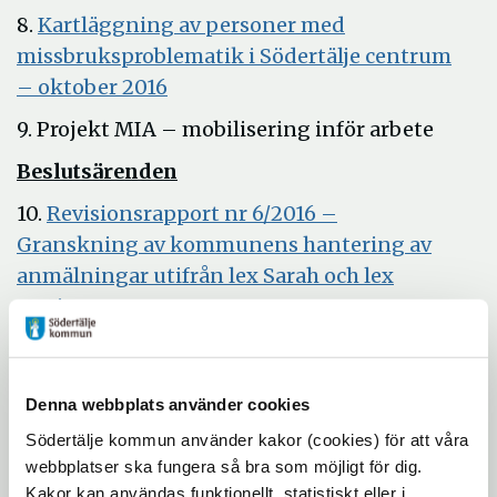
8.
Kartläggning av personer med
missbruksproblematik i Södertälje centrum
– oktober 2016
Öppna
9. Projekt MIA – mobilisering inför arbete
i
Beslutsärenden
nytt
fönster
10.
Revisionsrapport nr 6/2016 –
Granskning av kommunens hantering av
anmälningar utifrån lex Sarah och lex
Öppna
Maria
i
11.
Svar på medborgarförslag – "Ta fram en
nytt
handlingsplan för nollvision för självmord"
fönster
Denna webbplats använder cookies
Öppna
12.
Yttrande över remiss – "Ökad insyn i
i
Södertälje kommun använder kakor (cookies) för att våra
Öppna
välfärden"
webbplatser ska fungera så bra som möjligt för dig.
nytt
i
13.
Verksamhetsplan och budget för
Kakor kan användas funktionellt, statistiskt eller i