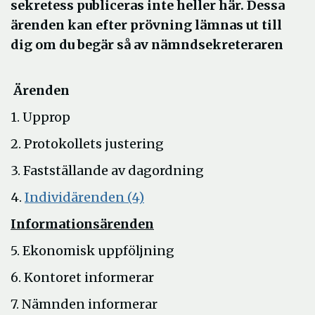
sekretess publiceras inte heller här. Dessa
ärenden kan efter prövning lämnas ut till
dig om du begär så av nämndsekreteraren
Ärenden
1. Upprop
2. Protokollets justering
3. Fastställande av dagordning
Öppna
4.
Individärenden (4)
i
Informationsärenden
nytt
5. Ekonomisk uppföljning
fönster
6. Kontoret informerar
7. Nämnden informerar