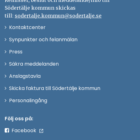
Remisser, beslut och meddelande/info till
Södertälje kommun skickas
till:
sodertalje.kommun@sodertalje.se
Öppna
Kontaktcenter
i
Synpunkter och felanmälan
nytt
Öppna
Press
fönster
i
Säkra meddelanden
nytt
Anslagstavla
fönster
Skicka faktura till Södertälje kommun
Öppna
Personalingång
i
nytt
Följ oss på:
fönster
Facebook