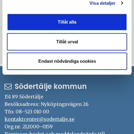
Visa detaljer
Öppn
Föredragningslista med samtliga handlingar
i
Tillåt alla
nytt
Uppdaterad: 2017-01-17
fönste
Blev du hjälpt av informationen på den här sidan?
Tillåt urval
thumb_up
thumb_down
Ja
Nej
Endast nödvändiga cookies
Södertälje kommun
151 89 Södertälje
Besöksadress: Nyköpingsvägen 26
Tfn: 08–523 010 00
kontaktcenter@sodertalje.se
Org.nr. 212000–0159