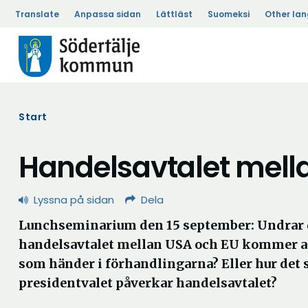
Translate
Anpassa sidan
Lättläst
Suomeksi
Other la
Start
Handelsavtalet mell
Lyssna på sidan
Dela
Lunchseminarium den 15 september: Undrar 
handelsavtalet mellan USA och EU kommer at
som händer i förhandlingarna? Eller hur det
presidentvalet påverkar handelsavtalet?