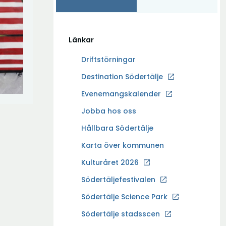
Länkar
Driftstörningar
Ö
Destination Södertälje
p
Evenemangskalender
p
Ö
Jobba hos oss
n
p
a
Hållbara Södertälje
p
i
Karta över kommunen
n
n
a
Kulturåret 2026
y
i
t
Södertäljefestivalen
n
t
Ö
Södertälje Science Park
y
f
p
t
Södertälje stadsscen
ö
p
t