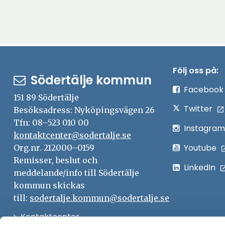
Följ oss på:
Södertälje kommun
Facebook
151 89 Södertälje
Twitter
Besöksadress: Nyköpingsvägen 26
Tfn: 08–523 010 00
Instagram
kontaktcenter@sodertalje.se
Youtube
Org.nr. 212000–0159
Remisser, beslut och
LinkedIn
meddelande/info till Södertälje
kommun skickas
till:
sodertalje.kommun@sodertalje.se
Öppna
Kontaktcenter