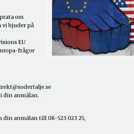
 prata om
 vi bjuder på
visions EU
Europa-frågor
irekt@sodertalje.se
 i din anmälan.
n din anmälan till 08-523 023 25,