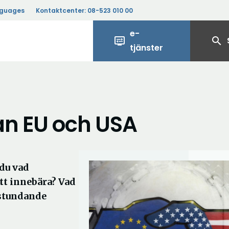
nguages
Kontaktcenter:
08-523 010 00
e-
display_settings
search
tjänster
an EU och USA
du vad
t innebära? Vad
 stundande