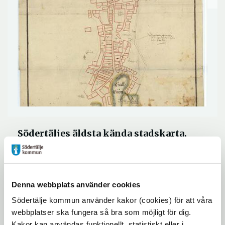
Södertäljes äldsta kända stadskarta,
upprättad år 1648 av Sven Magnusson.
1650 drabbades Södertälje av en stadsbrand,
Denna webbplats använder cookies
när staden sen byggdes upp igen
Södertälje kommun använder kakor (cookies) för att våra
genomfördes en reglering av gator och
webbplatser ska fungera så bra som möjligt för dig.
kvarter.
Kakor kan användas funktionellt, statistiskt eller i