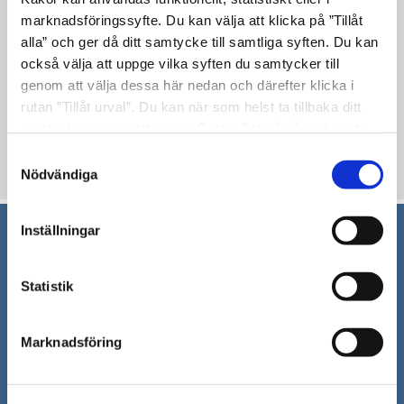
Det medeltida, oregelbundna gatunätet
marknadsföringssyfte. Du kan välja att klicka på ”Tillåt
alla” och ger då ditt samtycke till samtliga syften. Du kan
som denna karta visar ersattes då av
också välja att uppge vilka syften du samtycker till
stormaktstidens rutnätsmönster .
genom att välja dessa här nedan och därefter klicka i
Originalet finns på lantmäteriets arkiv i
rutan ”Tillåt urval”. Du kan när som helst ta tillbaka ditt
Gävle.
samtycke genom att öppna CookieBot på vår sida och
klicka på ”Ta tillbaka samtycke”. Genom att klicka på
Samtyckesval
Uppdaterad: 2016-12-21
"Visa detaljer" kan du läsa om hur kakorna används och
Nödvändiga
hur vi och våra leverantörer inhämtar och behandlar
personuppgifter.
Inställningar
Södertälje kommun
Statistik
151 89 Södertälje
Besöksadress: Nyköpingsvägen 26
Tfn: 08–523 010 00
Marknadsföring
kontaktcenter@sodertalje.se
Org.nr. 212000–0159