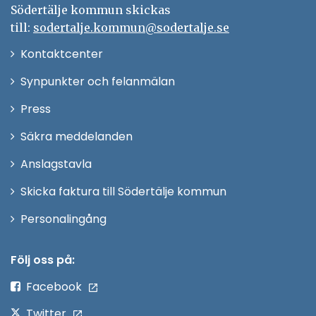
Södertälje kommun skickas
till:
sodertalje.kommun@sodertalje.se
Öppna
Kontaktcenter
i
Synpunkter och felanmälan
nytt
Öppna
Press
fönster
i
Säkra meddelanden
nytt
Anslagstavla
fönster
Skicka faktura till Södertälje kommun
Öppna
Personalingång
i
nytt
Följ oss på:
fönster
Facebook
Twitter