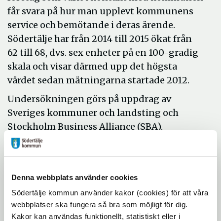
får svara på hur man upplevt kommunens
service och bemötande i deras ärende.
Södertälje har från 2014 till 2015 ökat från
62 till 68, dvs. sex enheter på en 100-gradig
skala och visar därmed upp det högsta
värdet sedan mätningarna startade 2012.
Undersökningen görs på uppdrag av
Sveriges kommuner och landsting och
Stockholm Business Alliance (SBA).
– Hela samhället tjänar på ett starkt
näringsliv och kommunen har självklart en
viktig roll att bidra till ett starkt
Denna webbplats använder cookies
företagsklimat. Just nu satsar vi extra
Södertälje kommun använder kakor (cookies) för att våra
mycket på service och bemötande och ser
webbplatser ska fungera så bra som möjligt för dig.
NKI som ett bra verktyg för att se vad vi gör
Kakor kan användas funktionellt, statistiskt eller i