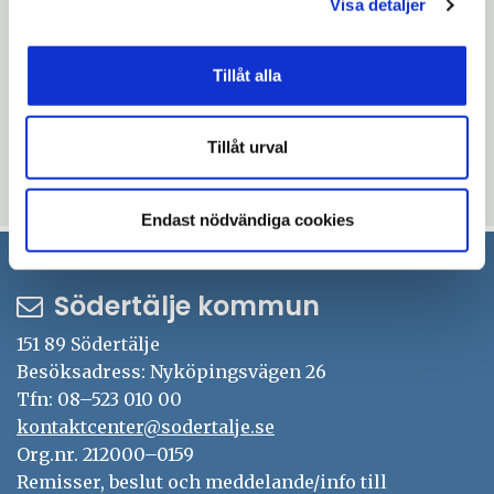
Visa detaljer
– Det är verkligen roligt att se att de
satsningar som vi genomfört får
Tillåt alla
genomslag. Nu gäller det att fortsätta på
samma spår, säger kommunstyrelsens
ordförande Boel Godner (S).
Tillåt urval
Uppdaterad: 2016-12-12
Endast nödvändiga cookies
Södertälje kommun
151 89 Södertälje
Besöksadress: Nyköpingsvägen 26
Tfn: 08–523 010 00
kontaktcenter@sodertalje.se
Org.nr. 212000–0159
Remisser, beslut och meddelande/info till