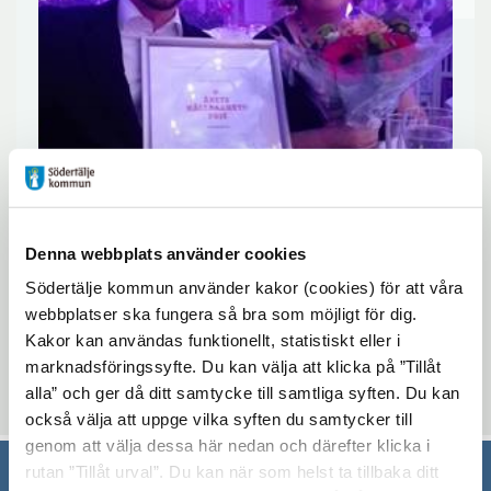
Denna webbplats använder cookies
Södertälje kommun använder kakor (cookies) för att våra
Stort grattis till Skillebyholm som tog
webbplatser ska fungera så bra som möjligt för dig.
hem årets hållbarhetspris.
Kakor kan användas funktionellt, statistiskt eller i
marknadsföringssyfte. Du kan välja att klicka på ”Tillåt
alla” och ger då ditt samtycke till samtliga syften. Du kan
Uppdaterad: 2016-12-20
också välja att uppge vilka syften du samtycker till
genom att välja dessa här nedan och därefter klicka i
rutan ”Tillåt urval”. Du kan när som helst ta tillbaka ditt