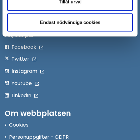
Tillåt urval
Skicka faktura till Södertälje kommun
Öppna
Personalingång
Endast nödvändiga cookies
i
nytt
Följ oss på:
fönster
Facebook
Twitter
Instagram
Youtube
LinkedIn
Om webbplatsen
Cookies
Personuppgifter - GDPR