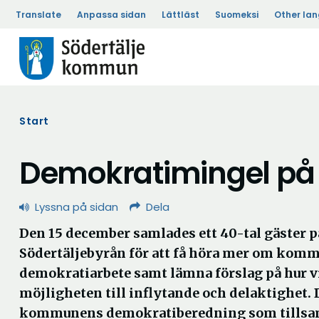
Translate
Anpassa sidan
Lättläst
Suomeksi
Other la
Start
Demokratimingel på 
Lyssna på sidan
Dela
Den 15 december samlades ett 40-tal gäster p
Södertäljebyrån för att få höra mer om kom
demokratiarbete samt lämna förslag på hur v
möjligheten till inflytande och delaktighet. 
kommunens demokratiberedning som tills