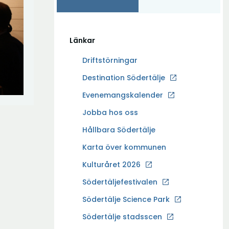
Länkar
Driftstörningar
Ö
Destination Södertälje
p
Evenemangskalender
p
Ö
Jobba hos oss
n
p
a
Hållbara Södertälje
p
i
Karta över kommunen
n
n
a
Kulturåret 2026
y
i
t
Södertäljefestivalen
n
t
Ö
Södertälje Science Park
y
f
p
t
Södertälje stadsscen
ö
p
t