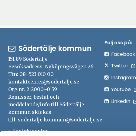
Följ oss på:
Södertälje kommun
Facebook
151 89 Södertälje
Twitter
Besöksadress: Nyköpingsvägen 26
Tfn: 08–523 010 00
Instagram
kontaktcenter@sodertalje.se
Youtube
Org.nr. 212000–0159
Remisser, beslut och
LinkedIn
meddelande/info till Södertälje
kommun skickas
till:
sodertalje.kommun@sodertalje.se
Öppna
Kontaktcenter