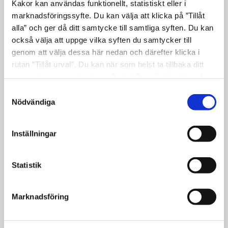
som erbjuds i Gymnasiekatalogen.
Kakor kan användas funktionellt, statistiskt eller i
marknadsföringssyfte. Du kan välja att klicka på ”Tillåt
Träffa också representanter från nationell
alla” och ger då ditt samtycke till samtliga syften. Du kan
idrottsutbildning (NIU),
också välja att uppge vilka syften du samtycker till
branschorganisationer och företrädare för
genom att välja dessa här nedan och därefter klicka i
rutan ”Tillåt urval”. Du kan när som helst ta tillbaka ditt
vård- och omsorgsorganisationer.
samtycke genom att öppna CookieBot på vår sida och
Läs om den nya vård- och
klicka på ”Ta tillbaka samtycke”. Genom att klicka på
Samtyckesval
omsorgsutbildningen som startar hösten
"Visa detaljer" kan du läsa om hur kakorna används och
Nödvändiga
2017 på Torekällgymnasiet.
hur vi och våra leverantörer inhämtar och behandlar
personuppgifter.
Läs om den nya maskinförarutbildningen
Inställningar
som startar hösten 2017 på
Torekällgymnasiet.
Statistik
Öppet hus den 23 november
Marknadsföring
Den 23 november klockan 16–19 är det
öppet hus för föräldrar och elever i