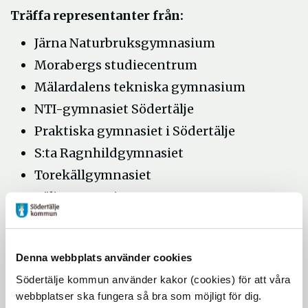
Träffa representanter från:
Järna Naturbruksgymnasium
Morabergs studiecentrum
Mälardalens tekniska gymnasium
NTI-gymnasiet Södertälje
Praktiska gymnasiet i Södertälje
S:ta Ragnhildgymnasiet
Torekällgymnasiet
Täljegymnasiet
Vackstanäsgymnasiet
Wendela Hebbegymnasiet
Denna webbplats använder cookies
Örjangymnasiet
Södertälje kommun använder kakor (cookies) för att våra
Läs om de olika skolorna och de program
webbplatser ska fungera så bra som möjligt för dig.