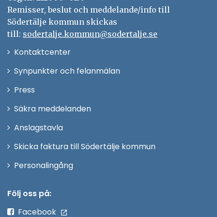
Remisser, beslut och meddelande/info till
Södertälje kommun skickas
till:
sodertalje.kommun@sodertalje.se
Öppna
Kontaktcenter
i
Synpunkter och felanmälan
nytt
Öppna
Press
fönster
i
Säkra meddelanden
nytt
Anslagstavla
fönster
Skicka faktura till Södertälje kommun
Öppna
Personalingång
i
nytt
Följ oss på:
fönster
Facebook