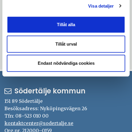
Södertälje och andra kommuner.
Visa detaljer
Information för föräldrar om hur man söker
till gymnasiet kommer att hållas 16.30, 17.30
Tillåt alla
och 18.30. På plats kommer det att finnas
tolkar till engelska, arabiska och finska.
Tillåt urval
Plats:
Campus Telge, Kvarnbergagatan 14A
Uppdaterad: 2020-04-15
Endast nödvändiga cookies
Södertälje kommun
151 89 Södertälje
Besöksadress: Nyköpingsvägen 26
Tfn: 08–523 010 00
kontaktcenter@sodertalje.se
Org.nr. 212000–0159