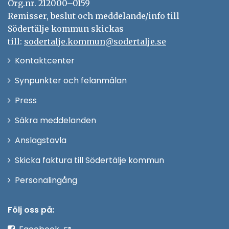
Org.nr. 212000–0159
Remisser, beslut och meddelande/info till
Södertälje kommun skickas
till:
sodertalje.kommun@sodertalje.se
Öppna
Kontaktcenter
i
Synpunkter och felanmälan
nytt
Öppna
Press
fönster
i
Säkra meddelanden
nytt
Anslagstavla
fönster
Skicka faktura till Södertälje kommun
Öppna
Personalingång
i
nytt
Följ oss på:
fönster