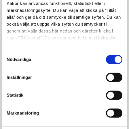
Kakor kan användas funktionellt, statistiskt eller i
kommunikationschef på Södertälje
marknadsföringssyfte. Du kan välja att klicka på ”Tillåt
kommun.
alla” och ger då ditt samtycke till samtliga syften. Du kan
Södertörnskommunerna kommer att
också välja att uppge vilka syften du samtycker till
genom att välja dessa här nedan och därefter klicka i
tillsammans med Länsstyrelsen göra en
rutan ”Tillåt urval”. Du kan när som helst ta tillbaka ditt
utvärdering av samtliga miljömål, t.ex.
samtycke genom att öppna CookieBot på vår sida och
minskat antal körda mil, minskade
klicka på ”Ta tillbaka samtycke”. Genom att klicka på
Samtyckesval
partikelutsläpp och mindre buller.
"Visa detaljer" kan du läsa om hur kakorna används och
Nödvändiga
hur vi och våra leverantörer inhämtar och behandlar
Södertörnskommunerna består av
personuppgifter.
Botkyrka, Haninge, Huddinge, Nykvarn,
Inställningar
Nynäshamn, Salem, Södertälje och Tyresö.
FAKTA
Statistik
En vanlig månad på Södertörn distribueras
Marknadsföring
1 126 400 kg livsmedel, fördelat på 375
rutter och ca 3800 stopp och 10 400 order.