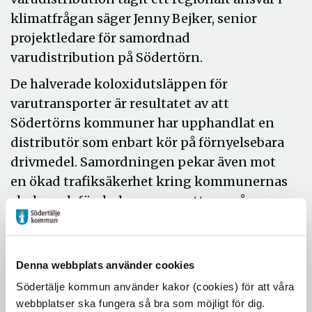
klimatfrågan säger Jenny Bejker, senior
projektledare för samordnad
varudistribution på Södertörn.
De halverade koloxidutsläppen för
varutransporter är resultatet av att
Södertörns kommuner har upphandlat en
distributör som enbart kör på förnyelsebara
drivmedel. Samordningen pekar även mot
en ökad trafiksäkerhet kring kommunernas
skolor och förskolor genom att sex gånger
färre lastbilar än tidigare nu levererar till
verksamheterna.
– Det här visar att samverkan mellan
Denna webbplats använder cookies
kommunerna ger tydliga och positiva
Södertälje kommun använder kakor (cookies) för att våra
webbplatser ska fungera så bra som möjligt för dig.
resultat, säger Maria Dahl Torgerson,