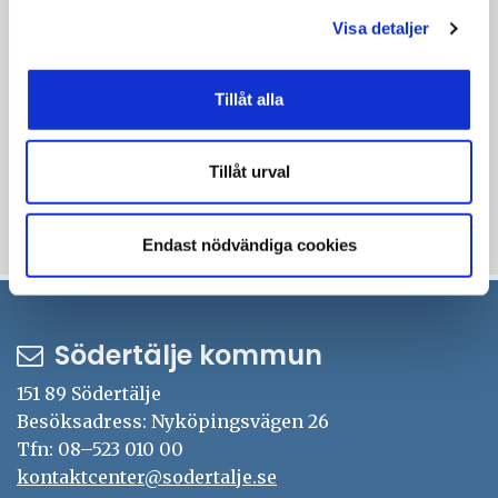
Samlastningen sker i från en
Visa detaljer
distributionscentral, Widrikssons Åkeri AB.
Distributionscentralen distribuerar godset
Tillåt alla
med lastbilar som körs på RME, Biogas samt
på Diesel Evolution, som reducerar CO2-
Tillåt urval
utsläppen mellan 50-90 %.
Uppdaterad: 2020-04-15
Endast nödvändiga cookies
Södertälje kommun
151 89 Södertälje
Besöksadress: Nyköpingsvägen 26
Tfn: 08–523 010 00
kontaktcenter@sodertalje.se