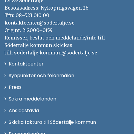
151 89 Södertälje
Besöksadress: Nyköpingsvägen 26
Tfn: 08–523 010 00
kontaktcenter@sodertalje.se
Org.nr. 212000–0159
Remisser, beslut och meddelande/info till
Södertälje kommun skickas
till:
sodertalje.kommun@sodertalje.se
Öppna
Kontaktcenter
i
Synpunkter och felanmälan
nytt
Öppna
Press
fönster
i
Säkra meddelanden
nytt
Anslagstavla
fönster
Skicka faktura till Södertälje kommun
Öppna
Personalingång