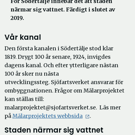
För Södertälje innebär det att staden
närmar sig vattnet. Färdigt i slutet av
2019.
Vår kanal
Den första kanalen i Södertälje stod klar
1819. Drygt 100 år senare, 1924, invigdes
dagens kanal. Och efter ytterligare nästan
100 år sker nu nästa
utvecklingssteg. Sjöfartsverket ansvarar för
ombyggnationen. Frågor om Mälarprojektet
kan ställas till:
malarprojektet@sjofartsverket.se. Läs mer
Öppna
på
Mälarprojektets webbsida
.
i
Staden närmar sig vattnet
nytt