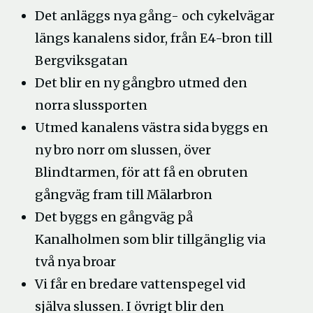
fönster
Det anläggs nya gång- och cykelvägar
längs kanalens sidor, från E4-bron till
Bergviksgatan
Det blir en ny gångbro utmed den
norra slussporten
Utmed kanalens västra sida byggs en
ny bro norr om slussen, över
Blindtarmen, för att få en obruten
gångväg fram till Mälarbron
Det byggs en gångväg på
Kanalholmen som blir tillgänglig via
två nya broar
Vi får en bredare vattenspegel vid
själva slussen. I övrigt blir den