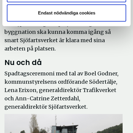
skapat en visionsbild. Under kommande år
Endast nödvändiga cookies
kommer kommunen att arbeta med
detaljplanering och projektering för att en
byggnation ska kunna komma igång så
snart Sjöfartsverket är klara med sina
arbeten på platsen.
Nu och då
Spadtagsceremoni med tal av Boel Godner,
kommunstyrelsens ordförande Södertälje,
Lena Erixon, generaldirektör Trafikverket
och Ann-Catrine Zetterdahl,
generaldirektör Sjöfartsverket.