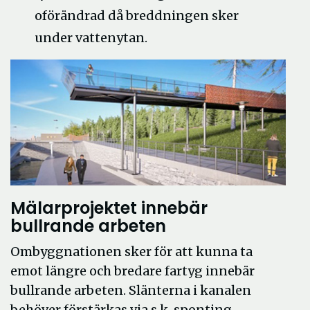
oförändrad då breddningen sker
under vattenytan.
Mälarprojektet innebär
bullrande arbeten
Ombyggnationen sker för att kunna ta
emot längre och bredare fartyg innebär
bullrande arbeten. Slänterna i kanalen
behöver förstärkas via s.k. sponting –