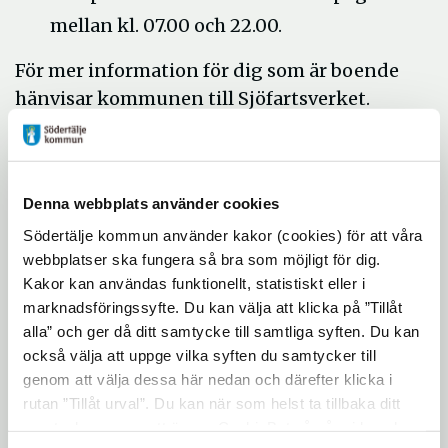
mellan kl. 07.00 och 22.00.
För mer information för dig som är boende
hänvisar kommunen till Sjöfartsverket.
Mer information finner du på
Öppna
Mälarprojektets webbsida
.
i
Denna webbplats använder cookies
nytt
Södertälje kommun använder kakor (cookies) för att våra
fönster
webbplatser ska fungera så bra som möjligt för dig.
Kakor kan användas funktionellt, statistiskt eller i
marknadsföringssyfte. Du kan välja att klicka på ”Tillåt
alla” och ger då ditt samtycke till samtliga syften. Du kan
också välja att uppge vilka syften du samtycker till
genom att välja dessa här nedan och därefter klicka i
Mälarprojektet och ny park
rutan ”Tillåt urval”. Du kan när som helst ta tillbaka ditt
samtycke genom att öppna CookieBot på vår sida och
Mälarprojeket innebär att kommunen tar