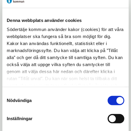
utvecklat och utökat sin verksamhet på ett
imponerande sätt utan också har ett stort
engagemang i det lokala föreningslivet och
Denna webbplats använder cookies
i olika sociala sammanhang.
Södertälje kommun använder kakor (cookies) för att våra
Årets Nyföretagare 2016 blev Björn
webbplatser ska fungera så bra som möjligt för dig.
Kakor kan användas funktionellt, statistiskt eller i
Johansson och Järna Bussdelar AB med
marknadsföringssyfte. Du kan välja att klicka på ”Tillåt
motiveringen att han har utvecklat ett
alla” och ger då ditt samtycke till samtliga syften. Du kan
vässat servicekoncept gentemot kund som
också välja att uppge vilka syften du samtycker till
bygger på en stor kunskap om branschen
genom att välja dessa här nedan och därefter klicka i
och hållbarhet genom återvinning av
rutan ”Tillåt urval”. Du kan när som helst ta tillbaka ditt
reservdelar.
samtycke genom att öppna CookieBot på vår sida och
klicka på ”Ta tillbaka samtycke”. Genom att klicka på
Samtyckesval
Årets Innovation 2016 vann Salipro Biotech
"Visa detaljer" kan du läsa om hur kakorna används och
Nödvändiga
AB för sin innovation som, genom
hur vi och våra leverantörer inhämtar och behandlar
effektivisering av framtagningsprocessen
personuppgifter.
Inställningar
av nya läkemedel och vaccin, tydligt gynnar
patienten.