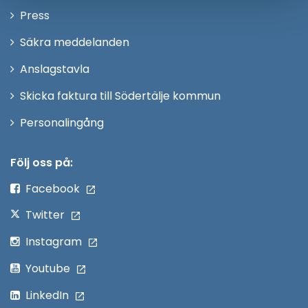
Öppna
Press
fönster
i
Säkra meddelanden
nytt
Anslagstavla
fönster
Skicka faktura till Södertälje kommun
Öppna
Personalingång
i
nytt
Följ oss på:
fönster
Facebook
Twitter
Instagram
Youtube
LinkedIn