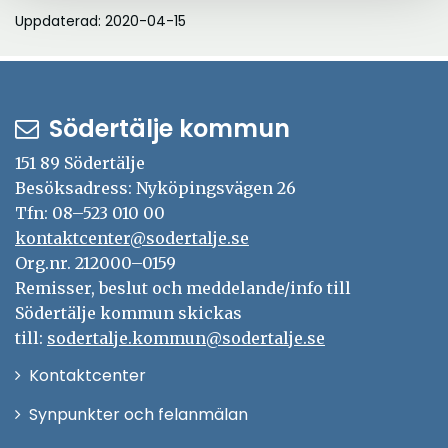
Uppdaterad: 2020-04-15
Södertälje kommun
151 89 Södertälje
Besöksadress: Nyköpingsvägen 26
Tfn: 08–523 010 00
kontaktcenter@sodertalje.se
Org.nr. 212000–0159
Remisser, beslut och meddelande/info till
Södertälje kommun skickas
till:
sodertalje.kommun@sodertalje.se
Öppna
Kontaktcenter
i
Synpunkter och felanmälan
nytt