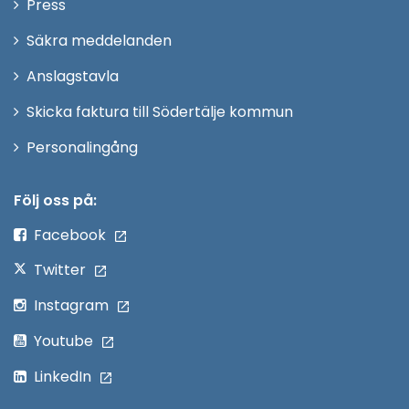
Öppna
Press
fönster
i
Säkra meddelanden
nytt
Anslagstavla
fönster
Skicka faktura till Södertälje kommun
Öppna
Personalingång
i
nytt
Följ oss på:
fönster
Facebook
Twitter
Instagram
Youtube
LinkedIn