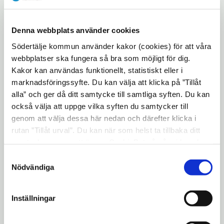
Syftet med de tre nya tjänsterna är inte bara
att avlasta lärarna, mentorerna finns
Denna webbplats använder cookies
tillgängliga för eleverna under skoldagen
Södertälje kommun använder kakor (cookies) för att våra
och för föräldrarna via telefon, e-post och
webbplatser ska fungera så bra som möjligt för dig.
sms.
Kakor kan användas funktionellt, statistiskt eller i
— Skolans lärare är mycket nöjda med det
marknadsföringssyfte. Du kan välja att klicka på ”Tillåt
här arbetssättet, säger Andreas Hallström, tf
alla” och ger då ditt samtycke till samtliga syften. Du kan
också välja att uppge vilka syften du samtycker till
rektor på Rosenborgsskolan. Ingen vill
genom att välja dessa här nedan och därefter klicka i
återgå till det tidigare systemet. Men det
rutan ”Tillåt urval”. Du kan när som helst ta tillbaka ditt
återstår att utveckla arbetssättet.
samtycke genom att öppna CookieBot på vår sida och
klicka på ”Ta tillbaka samtycke”. Genom att klicka på
Idén till projektet kom från skolans förra
Samtyckesval
"Visa detaljer" kan du läsa om hur kakorna används och
Nödvändiga
rektor,
Malin Bergalw och skolan planerar
hur vi och våra leverantörer inhämtar och behandlar
att fortsätta med arbetet.
personuppgifter.
Inställningar
—
Efter en termins verksamhet bedömer vi
att personal som verkligen är intresserad
av