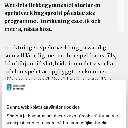
Wendela Hebbegymnasiet startar en
spelutvecklingsprofil på estetiska
programmet, inriktning estetik och
media, nästa höst.
Inriktningen spelutveckling passar dig
som vill lära dig mer om hur spel framställs,
från början till slut, både inom det visuella
och hur spelet är uppbyggt. Du kommer
tillsammans med dina klasskamrater lära
dig att ta fram och utveckla spelidéer för
både 2D- och 3D-spel, från concept art till
prototyper.
Denna webbplats använder cookies
Förutom papper och penna arbetar du med
Södertälje kommun använder kakor (cookies) för att våra
Adobe Photoshop och utvecklar interaktiva
webbplatser ska fungera så bra som möjligt för dig.