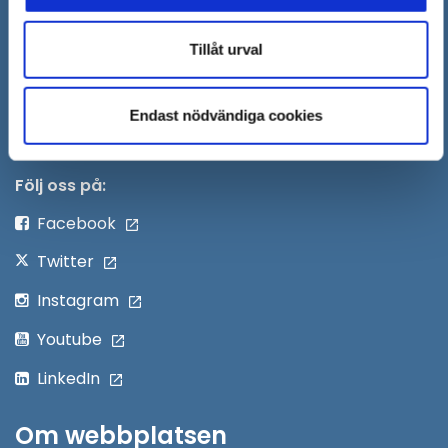
Säkra meddelanden
nytt
Anslagstavla
Tillåt urval
fönster
Skicka faktura till Södertälje kommun
Endast nödvändiga cookies
Öppna
Personalingång
i
nytt
Följ oss på:
fönster
Facebook
Twitter
Instagram
Youtube
LinkedIn
Om webbplatsen