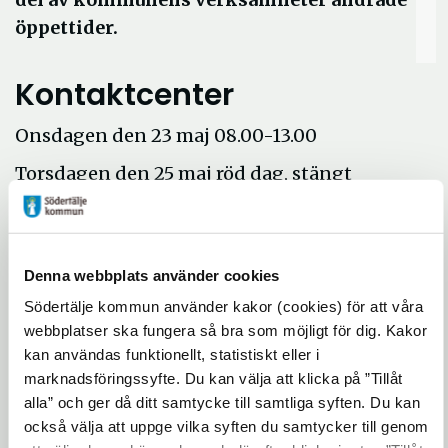
öppettider.
Kontaktcenter
Onsdagen den 23 maj 08.00-13.00
Torsdagen den 25 maj röd dag, stängt
Fredagen den 26 maj 08.00-15.00
Biblioteken
Denna webbplats använder cookies
Öppna
Se öppettider på bibliotekens webbplats
Södertälje kommun använder kakor (cookies) för att våra
i
webbplatser ska fungera så bra som möjligt för dig. Kakor
Telge återvinning
kan användas funktionellt, statistiskt eller i
nytt
marknadsföringssyfte. Du kan välja att klicka på ”Tillåt
fönster
Se öppettider på återvinningscentralerna
alla” och ger då ditt samtycke till samtliga syften. Du kan
också välja att uppge vilka syften du samtycker till genom
Uppdaterad: 2020-04-15