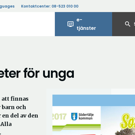
nguages
Kontaktcenter:
08-523 010 00
e-
display_settings
search
tjänster
ter för unga
 att finnas
r barn och
 en del av den
Alla
.