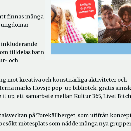
att finnas många
ch ungdomar
ch inkluderande
om tilldelas barn
tur- och
ng mot kreativa och konstnärliga aktiviteter och
teterna märks Hovsjö pop-up bibliotek, gratis sims
it up, ett samarbete mellan Kultur 365, Livet Bitch
talsveckan på Torekällberget, som utifrån koncep
 välbesökt mötesplats som nådde många nya gruppe