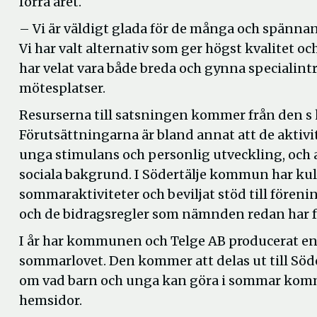
förra året.
– Vi är väldigt glada för de många och spännan
Vi har valt alternativ som ger högst kvalitet 
har velat vara både breda och gynna specialintr
mötesplatser.
Resurserna till satsningen kommer från den s
Förutsättningarna är bland annat att de aktivi
unga stimulans och personlig utveckling, och 
sociala bakgrund. I Södertälje kommun har ku
sommaraktiviteter och beviljat stöd till föreni
och de bidragsregler som nämnden redan har f
I år har kommunen och Telge AB producerat 
sommarlovet. Den kommer att delas ut till Söd
om vad barn och unga kan göra i sommar kom
hemsidor.