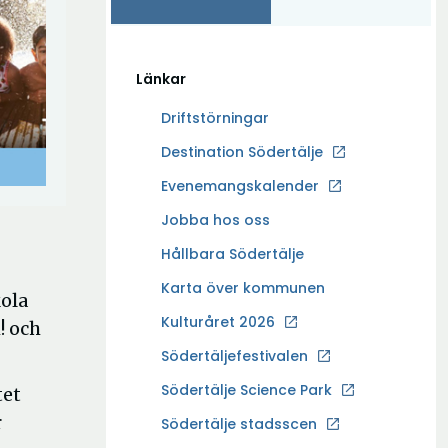
Länkar
Driftstörningar
Ö
Destination Södertälje
p
Evenemangskalender
p
Ö
Jobba hos oss
n
p
a
Hållbara Södertälje
p
i
Karta över kommunen
n
kola
n
a
Kulturåret 2026
y
! och
i
t
Södertäljefestivalen
n
t
Ö
Södertälje Science Park
tet
y
f
p
t
r
Södertälje stadsscen
ö
p
t