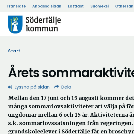
Translate
Anpassa sidan
Lättläst
Suomeksi
Other la
Start
Årets sommaraktivite
Lyssna på sidan
Dela
Mellan den 17 juni och 15 augusti kommer det
många sommarlovsaktiviteter att välja på fö
ungdomar mellan 6 och 15 år. Aktiviteterna är
s.k. sommarlovssatsningen från regeringen. 
grundskoleelever i Södertälje får en broschyr