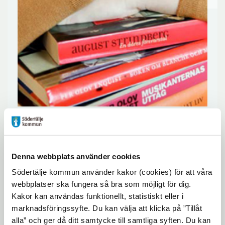
Varje år presenteras ett program för
barn och ett för vuxna. Det händer
Denna webbplats använder cookies
massor av aktiviteter på biblioteken
Södertälje kommun använder kakor (cookies) för att våra
under våren 2017.
webbplatser ska fungera så bra som möjligt för dig.
Kakor kan användas funktionellt, statistiskt eller i
Här hittar du
bibliotekens samtliga
marknadsföringssyfte. Du kan välja att klicka på ”Tillåt
alla” och ger då ditt samtycke till samtliga syften. Du kan
evenemang i ett kalendarium
.