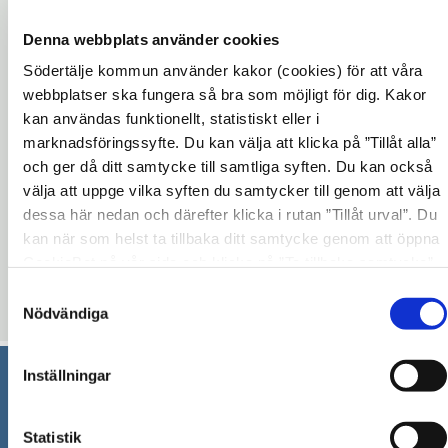
då färger som man kan hitta i en
solnedgång, från gult till orange, rött och
Denna webbplats använder cookies
svart. Sommarblommorna har inspiration
Södertälje kommun använder kakor (cookies) för att våra
webbplatser ska fungera så bra som möjligt för dig. Kakor
av både sol och hav, men i olika rabatter
kan användas funktionellt, statistiskt eller i
och urnor. Där havstemat finns är
marknadsföringssyfte. Du kan välja att klicka på ”Tillåt alla”
färgskalan blå, grön och vit i olika
och ger då ditt samtycke till samtliga syften. Du kan också
nyanser. Årets blomterprakt ska påminna
välja att uppge vilka syften du samtycker till genom att välja
om semester och sommaren på olika sätt.
dessa här nedan och därefter klicka i rutan ”Tillåt urval”. Du
Här kan du läsa mer.
kan när som helst ta tillbaka ditt samtycke genom att öppna
CookieBot på vår sida och klicka på ”Ta tillbaka samtycke”.
Genom att klicka på "Visa detaljer" kan du läsa om hur
Samtyckesval
Uppdaterad: 2023-02-07
kakorna används och hur vi och våra leverantörer inhämtar
Nödvändiga
och behandlar personuppgifter.
Inställningar
Södertälje kommun
Statistik