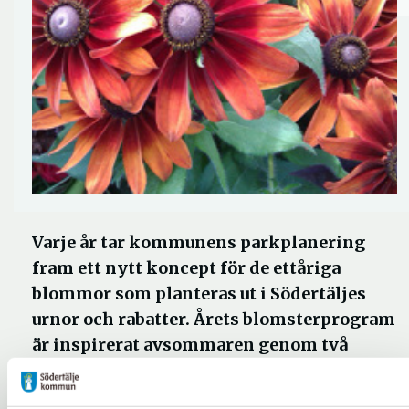
Varje år tar kommunens parkplanering
fram ett nytt koncept för de ettåriga
blommor som planteras ut i Södertäljes
urnor och rabatter. Årets blomsterprogram
är inspirerat avsommaren genom två
färgteman, sol och hav. Vårfloret har
solinspirationen i lökblandningenoch har