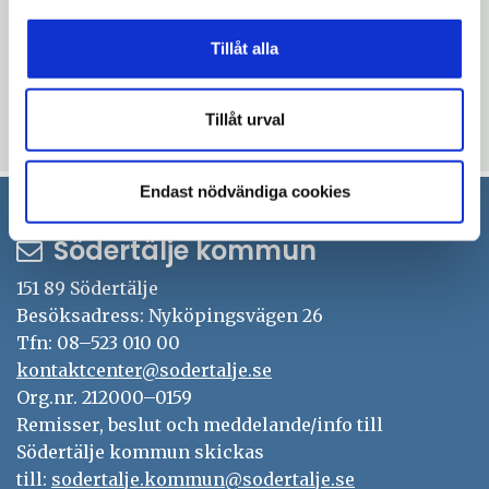
funktion åt förbundsstyrelsen att diskutera
Tillåt alla
och förankra politiska frågor med. I år hålls
alltså förtroenderådet i Södertälje.
Tillåt urval
Uppdaterad: 2020-04-15
Endast nödvändiga cookies
Södertälje kommun
151 89 Södertälje
Besöksadress: Nyköpingsvägen 26
Tfn: 08–523 010 00
kontaktcenter@sodertalje.se
Org.nr. 212000–0159
Remisser, beslut och meddelande/info till
Södertälje kommun skickas
till:
sodertalje.kommun@sodertalje.se