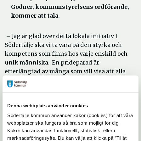
Godner, kommunstyrelsens ordförande,
kommer att tala.
– Jag är glad över detta lokala initiativ. I
Södertälje ska vi ta vara på den styrka och
kompetens som finns hos varje enskild och
unik människa. En prideparad är
efterlängtad av många som vill visa att alla
är välkomna här.
Det är RFSL Södertälje som tagit initiativ till
paraden. De uppmanar privatpersoner och
Denna webbplats använder cookies
föreningslivet i Södertälje att delta i
Södertälje kommun använder kakor (cookies) för att våra
paraden som börjar klockan 13 på Stora
webbplatser ska fungera så bra som möjligt för dig.
torget. Representanter för RFSL Södertälje
Kakor kan användas funktionellt, statistiskt eller i
och Boel Godner talar och sedan tågar alla
marknadsföringssyfte. Du kan välja att klicka på ”Tillåt