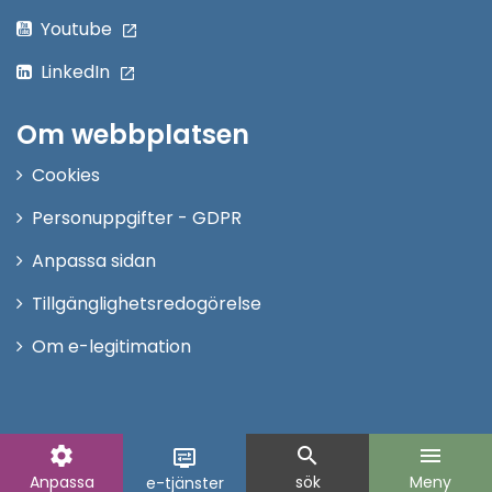
Youtube
LinkedIn
Om webbplatsen
Cookies
Personuppgifter - GDPR
Anpassa sidan
Tillgänglighetsredogörelse
Om e-legitimation
settings
search
menu
display_settings
Anpassa
sök
Meny
e-tjänster