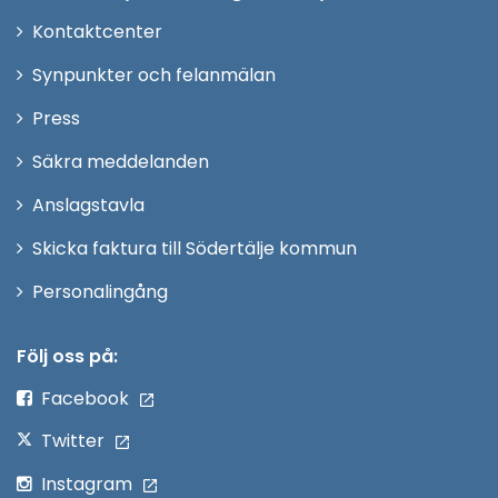
Öppna
Kontaktcenter
i
Synpunkter och felanmälan
nytt
Öppna
Press
fönster
i
Säkra meddelanden
nytt
Anslagstavla
fönster
Skicka faktura till Södertälje kommun
Öppna
Personalingång
i
nytt
Följ oss på:
fönster
Facebook
Twitter
Instagram