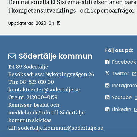
Den nationella El Sistema-stiftelsen är en pa
i kompetensutvecklings- och repertoarfrågor.
Uppdaterad: 2020-04-15
Följ oss på:
Södertälje kommun
Facebook
151 89 Södertälje
Twitter
Besöksadress: Nyköpingsvägen 26
Tfn: 08–523 010 00
Instagram
kontaktcenter@sodertalje.se
Youtube
Org.nr. 212000–0159
Remisser, beslut och
LinkedIn
meddelande/info till Södertälje
kommun skickas
till:
sodertalje.kommun@sodertalje.se