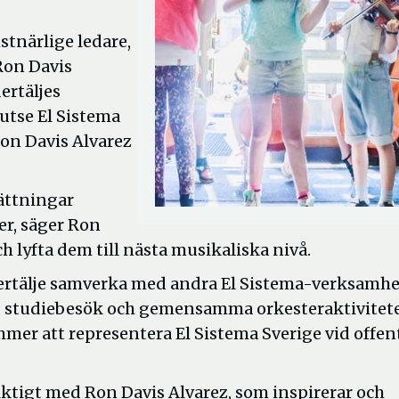
stnärlige ledare,
Ron Davis
ertäljes
 utse El Sistema
Ron Davis Alvarez
sättningar
r, säger Ron
h lyfta dem till nästa musikaliska nivå.
rtälje samverka med andra El Sistema-verksamhet
r, studiebesök och gemensamma orkesteraktivitete
mmer att representera El Sistema Sverige vid offen
.
siktigt med Ron Davis Alvarez, som inspirerar och