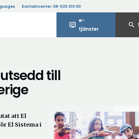
nguages
Kontaktcenter:
08-523 010 00
e-
display_settings
search
tjänster
utsedd till
erige
tat att El
ör El Sistema i