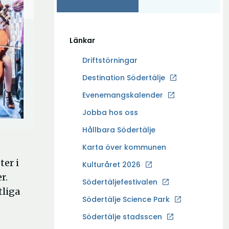
Länkar
Driftstörningar
Ö
Destination Södertälje
p
Evenemangskalender
p
Ö
Jobba hos oss
n
p
a
Hållbara Södertälje
p
i
Karta över kommunen
n
n
er i
a
Kulturåret 2026
y
i
r.
t
Södertäljefestivalen
n
tliga
t
Ö
Södertälje Science Park
y
f
p
t
Södertälje stadsscen
ö
p
t