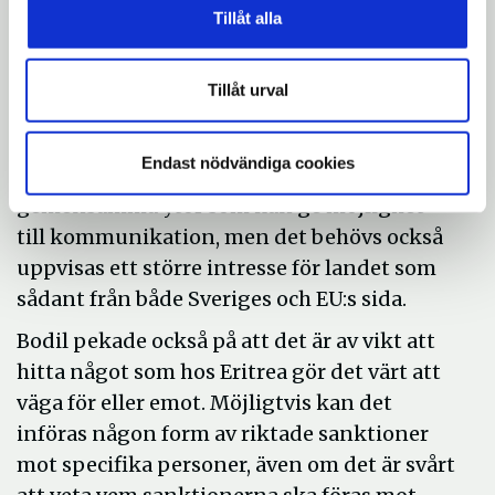
måste övervaka de biståndspengar som
Tillåt alla
tilldelas stater så att det hamnar där de bör.
Martin Schibbye menade att det finns
Tillåt urval
väldigt lite av Sverige och EU i Eritrea
genom tex så finns mycket lite aktiva
Endast nödvändiga cookies
organisationer på plats. Det måste finnas
gemensamma ytor som kan ge möjlighet
till kommunikation, men det behövs också
uppvisas ett större intresse för landet som
sådant från både Sveriges och EU:s sida.
Bodil pekade också på att det är av vikt att
hitta något som hos Eritrea gör det värt att
väga för eller emot. Möjligtvis kan det
införas någon form av riktade sanktioner
mot specifika personer, även om det är svårt