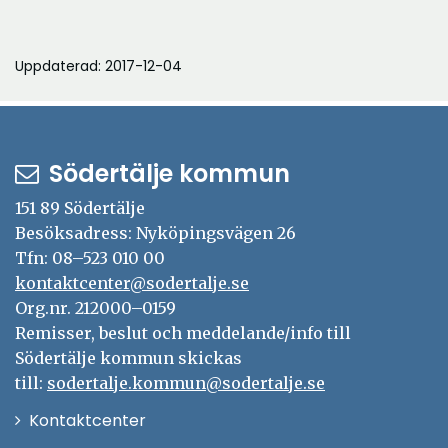
n
n
i
y
a
n
t
Uppdaterad: 2017-12-04
i
y
t
n
t
f
y
t
ö
t
f
Södertälje kommun
n
t
ö
s
151 89 Södertälje
f
n
t
Besöksadress: Nyköpingsvägen 26
ö
s
e
Tfn: 08–523 010 00
n
t
r
kontaktcenter@sodertalje.se
s
e
Org.nr. 212000–0159
t
r
Remisser, beslut och meddelande/info till
e
Södertälje kommun skickas
r
till:
sodertalje.kommun@sodertalje.se
Öppna
Kontaktcenter
i