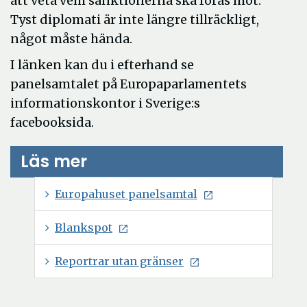
att veta vem sanktionerna ska föras mot.
Tyst diplomati är inte längre tillräckligt,
något måste hända.
I länken kan du i efterhand se
panelsamtalet på Europaparlamentets
informationskontor i Sverige:s
facebooksida.
Läs mer
Ö
Europahuset panelsamtal
p
Ö
Blankspot
p
p
n
Ö
Reportrar utan gränser
p
a
p
n
i
p
a