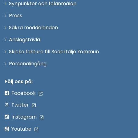
Synpunkter och felanmälan
nytt
Öppna
Press
fönster
i
Säkra meddelanden
nytt
Anslagstavla
fönster
Skicka faktura till Södertälje kommun
Öppna
Personalingång
i
nytt
Följ oss på:
fönster
Facebook
Twitter
Instagram
Youtube