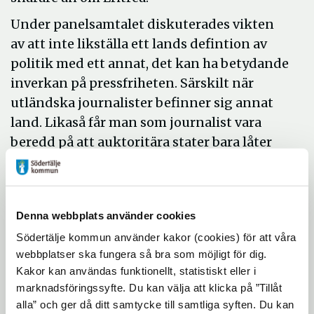
Under panelsamtalet diskuterades vikten
av att inte likställa ett lands defintion av
politik med ett annat, det kan ha betydande
inverkan på pressfriheten. Särskilt när
utländska journalister befinner sig annat
land. Likaså får man som journalist vara
beredd på att auktoritära stater bara låter
sig se vad de vill att du ska se. I Eritrea finns
ingen direkt tryckfrihet det mesta, om inte
allt, är statligt kontrollerat. Internet är
Denna webbplats använder cookies
ingen självklarhet och ett alternativ för
Södertälje kommun använder kakor (cookies) för att våra
väldigt få innevånare, men det positiva är
webbplatser ska fungera så bra som möjligt för dig.
att ännu verkar inte några särskilda
Kakor kan användas funktionellt, statistiskt eller i
hemsidor vara blockerade.
marknadsföringssyfte. Du kan välja att klicka på ”Tillåt
Martin Schibbye uttryckte att det nu ändå
alla” och ger då ditt samtycke till samtliga syften. Du kan