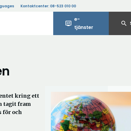
nguages
Kontaktcenter:
08-523 010 00
e-
display_settings
search
tjänster
en
entet kring ett
 tagit fram
 för och