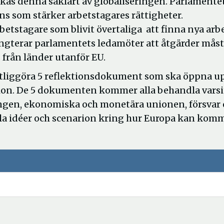
kas denna såklart av globaliseringen. Parlamente
inns som stärker arbetstagares rättigheter.
rbetstagare som blivit övertaliga att finna nya arb
oängterar parlamentets ledamöter att åtgärder mås
s från länder utanför EU.
liggöra 5 reflektionsdokument som ska öppna up
tion. De 5 dokumenten kommer alla behandla varsi
ingen, ekonomiska och monetära unionen, försvar
a idéer och scenarion kring hur Europa kan komm