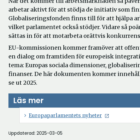
När det kommer till arbetsmarknaden så påver
arbetar aktivt för att stödja de initiativ som f
Globaliseringsfonden finns till för att hjälpa a
vilket parlamentet också stödjer. Vidare så p
sättas in för att motarbeta orättvis konkurren
EU-kommissionen kommer framöver att offent
en dialog om framtiden för europeisk integra
tema: Europas sociala dimensioner, globaliser
finanser. De här dokumenten kommer innehåll
se ut 2025.
Läs mer
Ö
Europaparlamentets nyheter
p
p
Uppdaterad: 2025-03-05