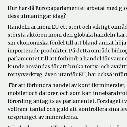
Hur har då Europaparlamentet arbetat med glo
dess utmaningar idag?
Handeln är inom EU ett stort och viktigt områd
största aktören inom den globala handeln har
sin ekonomiska fördel till att bland annat höj
importerade produkter. På detta område bidro
parlamentet till att förhindra handel för varor
kunde användas för att bruka tortyr och avrät
tortyrverktyg, även utanför EU, har också infört
För att förhindra handel av konfliktmineraler
mobiler och datorer, och som kan innebära brott
förording antagits av parlamentet. Förslaget t
volfram, tantal och guld att kontrollera sina lev
ursprunget av mineralerna.