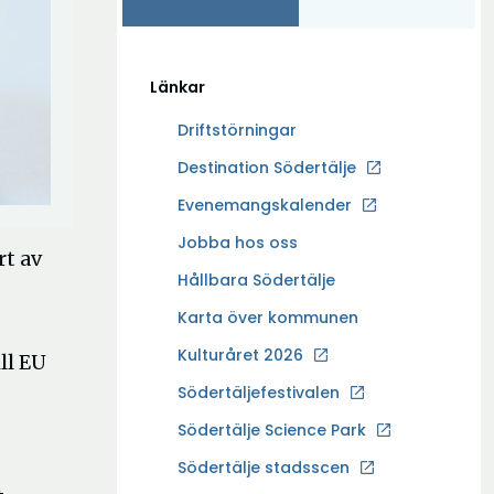
Länkar
Driftstörningar
Ö
Destination Södertälje
p
Evenemangskalender
p
Ö
Jobba hos oss
n
rt av
p
a
Hållbara Södertälje
p
i
Karta över kommunen
n
n
a
Kulturåret 2026
y
ll EU
i
t
Södertäljefestivalen
n
t
Ö
Södertälje Science Park
y
f
p
t
Södertälje stadsscen
ö
p
t