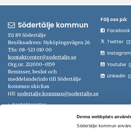
n
a
i
Följ oss på:
Södertälje kommun
n
Facebook
y
151 89 Södertälje
Twitter
t
Besöksadress: Nyköpingsvägen 26
Tfn: 08–523 010 00
t
Instagram
kontaktcenter@sodertalje.se
f
Youtube
Org.nr. 212000–0159
ö
Remisser, beslut och
n
LinkedIn
meddelande/info till Södertälje
s
kommun skickas
t
till:
sodertalje.kommun@sodertalje.se
e
Öppna
Kontaktcenter
r
i
Synpunkter och felanmälan
Denna webbplats använde
nytt
Södertälje kommun använde
Öppna
Press
fönster