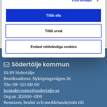
Visa detaljer
europadirekt@sodertalje.se
Senast den 23 november
Tillåt alla
Vänligen ange eventuella allergier i din
anmälan.
Tillåt urval
Uppdaterad: 2025-03-05
Endast nödvändiga cookies
Södertälje kommun
151 89 Södertälje
Besöksadress: Nyköpingsvägen 26
Tfn: 08–523 010 00
kontaktcenter@sodertalje.se
Org.nr. 212000–0159
Remisser, beslut och meddelande/info till