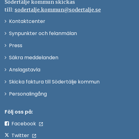
Södertälje kommun skickas
till:
sodertalje.kommun@sodertalje.se
Öppna
Kontaktcenter
i
Synpunkter och felanmälan
nytt
Öppna
Press
fönster
i
Säkra meddelanden
nytt
Anslagstavla
fönster
Skicka faktura till Södertälje kommun
Öppna
Personalingång
i
nytt
Följ oss på:
fönster
Facebook
Twitter