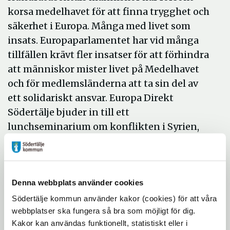
korsa medelhavet för att finna trygghet och
säkerhet i Europa. Många med livet som
insats. Europaparlamentet har vid många
tillfällen krävt fler insatser för att förhindra
att människor mister livet på Medelhavet
och för medlemsländerna att ta sin del av
ett solidariskt ansvar. Europa Direkt
Södertälje bjuder in till ett
lunchseminarium om konflikten i Syrien,
det humanitära arbetet och EU:s roll och
ansvar i denna viktiga fråga.
Vladislav Savic
tidigare mångårig
Denna webbplats använder cookies
utrikeskorrespondent vid Sveriges Radio
Södertälje kommun använder kakor (cookies) för att våra
som rapporterat från bland annat Ryssland,
webbplatser ska fungera så bra som möjligt för dig.
forna Sovjetstater, Balkan, Mellanöstern,
Kakor kan användas funktionellt, statistiskt eller i