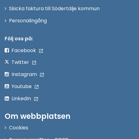
Skicka faktura till Södertälje kommun
Öppna
Personalingång
i
nytt
Följ oss på:
fönster
Facebook
Twitter
Instagram
Youtube
LinkedIn
Om webbplatsen
Cookies