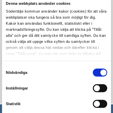
"de röda" som var den politiska vänsterna
Denna webbplats använder cookies
och "de vita" som tillhörde den liberala och
Södertälje kommun använder kakor (cookies) för att våra
konservativa gruppen. 1919 stod det klart
webbplatser ska fungera så bra som möjligt för dig.
att "de vita" gått segrande ut ur kriget och
Kakor kan användas funktionellt, statistiskt eller i
Finland kunde nu officiellt kalla sig för en
marknadsföringssyfte. Du kan välja att klicka på ”Tillåt
alla” och ger då ditt samtycke till samtliga syften. Du kan
republik.
också välja att uppge vilka syften du samtycker till
Grattis Finland till 100 års dagen!
genom att välja dessa här nedan och därefter klicka i
rutan ”Tillåt urval”. Du kan när som helst ta tillbaka ditt
Finland blev medlem i EU 1995 och har 13
samtycke genom att öppna CookieBot på vår sida och
ledamöter i Europaparlamentet.
klicka på ”Ta tillbaka samtycke”. Genom att klicka på
Samtyckesval
Nästkommande ordförandeskap i
"Visa detaljer" kan du läsa om hur kakorna används och
Nödvändiga
ministerrådet för landet är juli-december
hur vi och våra leverantörer inhämtar och behandlar
2019.
personuppgifter.
Inställningar
Uppdaterad: 2017-12-06
Statistik