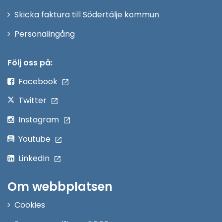
Skicka faktura till Södertälje kommun
Öppna
Personalingång
i
nytt
Följ oss på:
fönster
Facebook
Twitter
Instagram
Youtube
LinkedIn
Om webbplatsen
Cookies