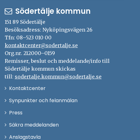
Södertälje kommun
151 89 Södertälje
Besöksadress: Nyköpingsvägen 26
Tfn: 08–523 010 00
kontaktcenter@sodertalje.se
Org.nr. 212000–0159
Remisser, beslut och meddelande/info till
Södertälje kommun skickas
till:
sodertalje.kommun@sodertalje.se
Öppna
Kontaktcenter
i
Synpunkter och felanmälan
nytt
Öppna
Press
fönster
i
Säkra meddelanden
nytt
Anslagstavla
fönster