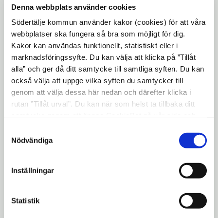
välja att jobba i Södertälje kommun?
Denna webbplats använder cookies
Södertälje kommun använder kakor (cookies) för att våra
Vi har en väldig mångfald här, det tycker jag
webbplatser ska fungera så bra som möjligt för dig.
är bra. Både barn och personal kommer från
Kakor kan användas funktionellt, statistiskt eller i
olika länder och alla har så mycket att ge.
marknadsföringssyfte. Du kan välja att klicka på ”Tillåt
Det är många olika språk som talas hos barn
alla” och ger då ditt samtycke till samtliga syften. Du kan
och personal, att personalen kan språken är
också välja att uppge vilka syften du samtycker till
genom att välja dessa här nedan och därefter klicka i
ett stort plus. Jag tycker också att det är en
rutan ”Tillåt urval”. Du kan när som helst ta tillbaka ditt
väldigt trygg arbetsplats på Takets förskola.
samtycke genom att öppna CookieBot på vår sida och
Jag jobbade här för sex år sedan och när jag
klicka på ”Ta tillbaka samtycke”. Genom att klicka på
Samtyckesval
kom tillbaka så kändes det tryggt, jag
"Visa detaljer" kan du läsa om hur kakorna används och
Nödvändiga
kände igen mig. Det är en väldigt
hur vi och våra leverantörer inhämtar och behandlar
välkomnande atmosfär och det märks att
personuppgifter.
Inställningar
alla som jobbar här verkligen vill vara här.
Statistik
Vad är det bästa med Södertälje?