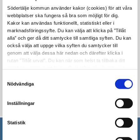
TID:
16 februari, kl. 07:30-09:00
Södertälje kommun använder kakor (cookies) för att våra
PLATS:
Campusgatan 26, lokal Trombon
webbplatser ska fungera så bra som möjligt för dig.
Kakor kan användas funktionellt, statistiskt eller i
Öppna
Anmäl dig här.
marknadsföringssyfte. Du kan välja att klicka på ”Tillåt
i
alla” och ger då ditt samtycke till samtliga syften. Du kan
Frukostklubben riktar sig till dig som är
nytt
också välja att uppge vilka syften du samtycker till
företagare i Södertälje eller som har
fönster
genom att välja dessa här nedan och därefter klicka i
kopplingar till Södertäljes näringsliv. På
rutan ”Tillåt urval”. Du kan när som helst ta tillbaka ditt
frukostklubben får du ta del av aktuella
samtycke genom att öppna CookieBot på vår sida och
ämnen, inspirationsföreläsningar och
klicka på ”Ta tillbaka samtycke”. Genom att klicka på
Samtyckesval
möjligheten att träffa och mingla med
"Visa detaljer" kan du läsa om hur kakorna används och
Nödvändiga
hur vi och våra leverantörer inhämtar och behandlar
andra företagare i Södertälje.
personuppgifter.
Inställningar
Uppdaterad: 2017-02-03
Statistik
Södertälje kommun