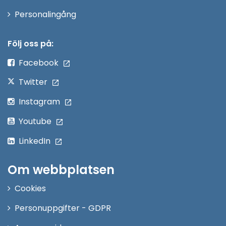
Öppna
Personalingång
i
nytt
Följ oss på:
fönster
Facebook
Twitter
Instagram
Youtube
LinkedIn
Om webbplatsen
Cookies
Personuppgifter - GDPR