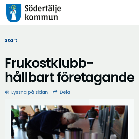
Start
Frukostklubb-
hållbart företagande
Lyssna på sidan
Dela